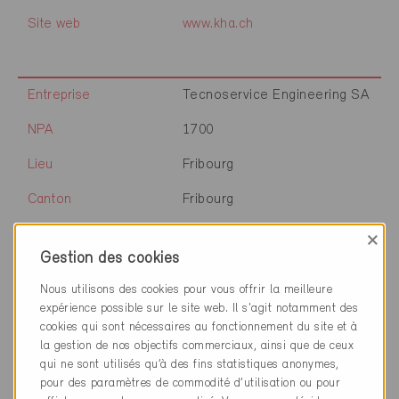
Site web
www.kha.ch
Entreprise
Tecnoservice Engineering SA
NPA
1700
Lieu
Fribourg
Canton
Fribourg
Site web
www.tecnoservice.ch
×
Gestion des cookies
Nous utilisons des cookies pour vous offrir la meilleure
Entreprise
Nissille Energieberatungen
expérience possible sur le site web. Il s'agit notamment des
cookies qui sont nécessaires au fonctionnement du site et à
NPA
1700
la gestion de nos objectifs commerciaux, ainsi que de ceux
qui ne sont utilisés qu’à des fins statistiques anonymes,
Lieu
Fribourg
pour des paramètres de commodité d’utilisation ou pour