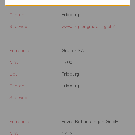
Lieu
Fribourg
Canton
Fribourg
Site web
www.srg-engineering.ch/
Entreprise
Gruner SA
NPA
1700
Lieu
Fribourg
Canton
Fribourg
Site web
Entreprise
Favre Behausungen GmbH
NPA
1712