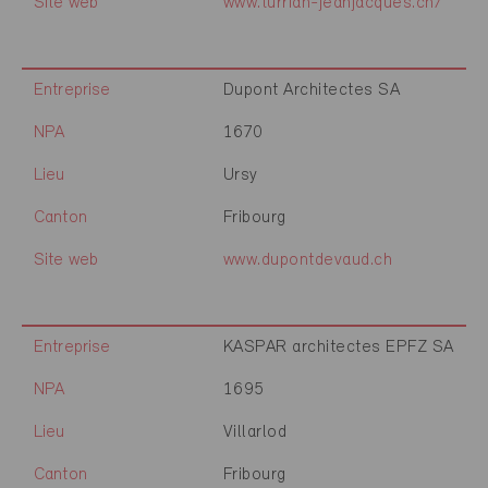
Site web
www.turrian-jeanjacques.ch/
Entreprise
Dupont Architectes SA
NPA
1670
Lieu
Ursy
Canton
Fribourg
Site web
www.dupontdevaud.ch
Entreprise
KASPAR architectes EPFZ SA
NPA
1695
Lieu
Villarlod
Canton
Fribourg