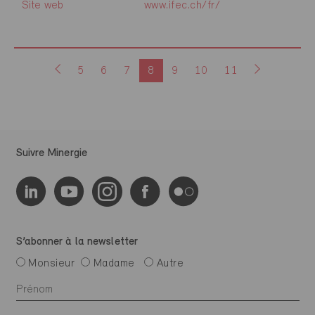
Site web
www.ifec.ch/fr/
5
6
7
8
9
10
11
Suivre Minergie
S’abonner à la newsletter
Monsieur
Madame
Autre