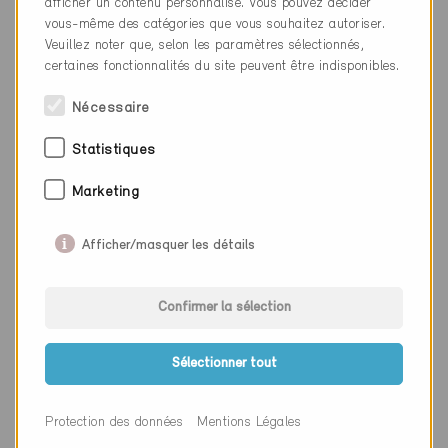
afficher un contenu personnalisé. Vous pouvez décider
Canton
Fribourg
vous-même des catégories que vous souhaitez autoriser.
Veuillez noter que, selon les paramètres sélectionnés,
Site web
certaines fonctionnalités du site peuvent être indisponibles.
Nécessaire
Entreprise
asset ingénieurs sa
Statistiques
NPA
1700
Marketing
Lieu
Fribourg
Afficher/masquer les détails
Canton
Fribourg
Site web
www.asset-ing.ch/
Confirmer la sélection
Sélectionner tout
Entreprise
srg |engineering
NPA
1700
Protection des données
Mentions Légales