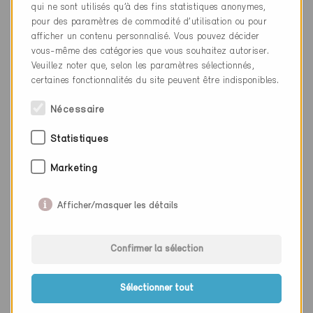
Lieu
Zürich
qui ne sont utilisés qu’à des fins statistiques anonymes,
pour des paramètres de commodité d’utilisation ou pour
Canton
Zurich
afficher un contenu personnalisé. Vous pouvez décider
vous-même des catégories que vous souhaitez autoriser.
Site web
www.amstein-walthert.ch
Veuillez noter que, selon les paramètres sélectionnés,
certaines fonctionnalités du site peuvent être indisponibles.
Nécessaire
Entreprise
architekturbüro bosshard und
partner ag
Statistiques
NPA
8050
Marketing
Lieu
Zürich
Afficher/masquer les détails
Canton
Zurich
Site web
www.bosshardundpartner.ch
Confirmer la sélection
Sélectionner tout
Entreprise
Equans Switzerland AG