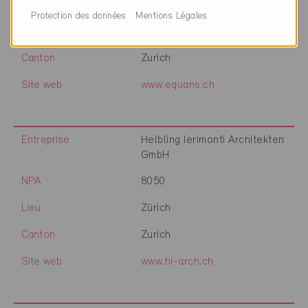
NPA
8050
Protection des données
Mentions Légales
Lieu
Zürich
Canton
Zurich
Site web
www.equans.ch
Entreprise
Helbling Ierimonti Architekten
GmbH
NPA
8050
Lieu
Zürich
Canton
Zurich
Site web
www.hi-arch.ch