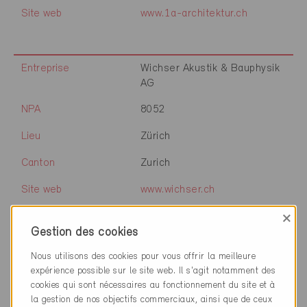
Site web
www.1a-architektur.ch
Entreprise
Wichser Akustik & Bauphysik
AG
NPA
8052
Lieu
Zürich
Canton
Zurich
Site web
www.wichser.ch
×
Gestion des cookies
Entreprise
Amstein + Walthert AG
Nous utilisons des cookies pour vous offrir la meilleure
expérience possible sur le site web. Il s'agit notamment des
NPA
8050
cookies qui sont nécessaires au fonctionnement du site et à
la gestion de nos objectifs commerciaux, ainsi que de ceux