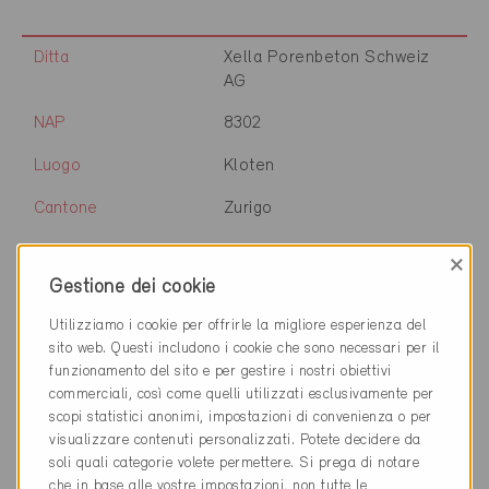
Ditta
Xella Porenbeton Schweiz
AG
NAP
8302
Luogo
Kloten
Cantone
Zurigo
Sito web
www.xella.ch
×
Gestione dei cookie
Utilizziamo i cookie per offrirle la migliore esperienza del
Ditta
WSP Ingénieurs Conseils SA
sito web. Questi includono i cookie che sono necessari per il
funzionamento del sito e per gestire i nostri obiettivi
NAP
1001
commerciali, così come quelli utilizzati esclusivamente per
scopi statistici anonimi, impostazioni di convenienza o per
Luogo
Lausanne
visualizzare contenuti personalizzati. Potete decidere da
soli quali categorie volete permettere. Si prega di notare
Cantone
Vaud
che in base alle vostre impostazioni, non tutte le