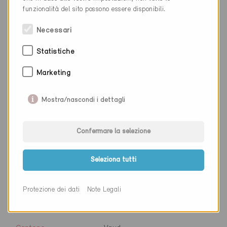
Sito web
httpswww.wsp.com/fr-ch
funzionalità del sito possono essere disponibili.
Necessari
Ditta
WSP Ingénieurs Conseils SA
Statistiche
NAP
6006
Marketing
Luogo
Luzern
Mostra/nascondi i dettagli
Cantone
Lucerna
Sito web
www.wirthensohn.ch
Confermare la selezione
Seleziona tutti
Ditta
WSP
NAP
1007
Protezione dei dati
Note Legali
Luogo
Lausanne