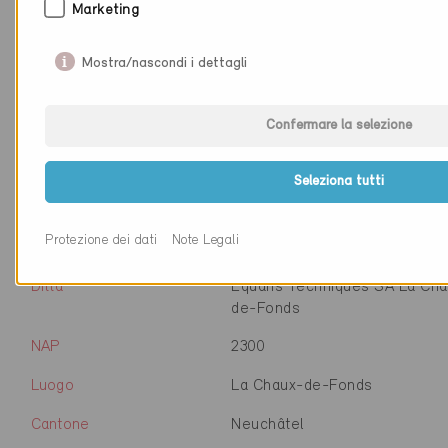
Marketing
Ditta
KLARK AG
Mostra/nascondi i dettagli
NAP
7302
Confermare la selezione
Luogo
Landquart
Cantone
Grigioni
Seleziona tutti
Sito web
www.klark.swiss/
Protezione dei dati
Note Legali
Ditta
Equans Techniques SA La Cha
de-Fonds
NAP
2300
Luogo
La Chaux-de-Fonds
Cantone
Neuchâtel