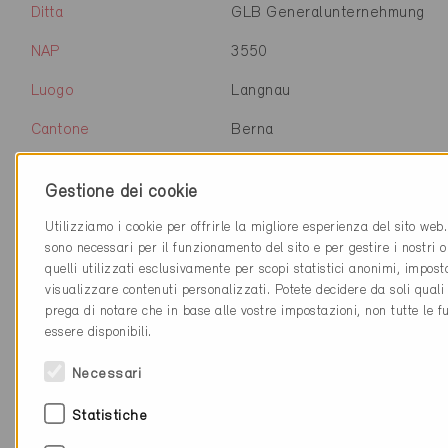
Ditta
GLB Generalunternehmung
NAP
3550
Luogo
Langnau
Cantone
Berna
Sito web
www.glb.ch
Gestione dei cookie
Utilizziamo i cookie per offrirle la migliore esperienza del sito web
sono necessari per il funzionamento del sito e per gestire i nostri 
Ditta
EgoKiefer AG Landquart
quelli utilizzati esclusivamente per scopi statistici anonimi, impos
visualizzare contenuti personalizzati. Potete decidere da soli quali
NAP
7302
prega di notare che in base alle vostre impostazioni, non tutte le f
essere disponibili.
Luogo
Landquart
Necessari
Cantone
Grigioni
Statistiche
Sito web
www.egokiefer.ch