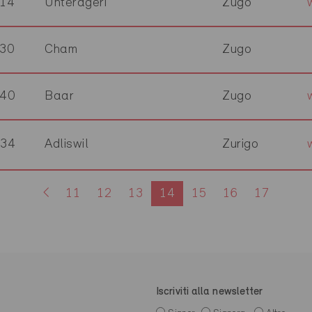
14
Unterägeri
Zugo
30
Cham
Zugo
340
Baar
Zugo
134
Adliswil
Zurigo
11
12
13
14
15
16
17
Iscriviti alla newsletter