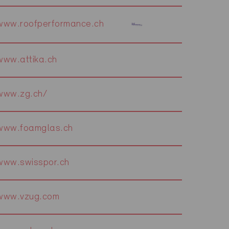
www.roofperformance.ch
www.attika.ch
www.zg.ch/
www.foamglas.ch
www.swisspor.ch
www.vzug.com