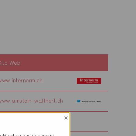
Sito Web
www.internorm.ch
www.amstein-walthert.ch
×
cookie che sono necessari