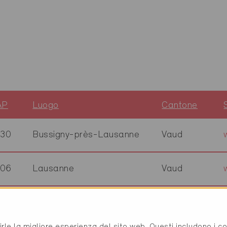
AP
Luogo
Cantone
030
Bussigny-près-Lausanne
Vaud
006
Lausanne
Vaud
23
Crissier
Vaud
rirle la migliore esperienza del sito web. Questi includono i 