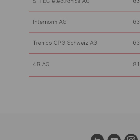
S-TEC electronics AG
63
Internorm AG
63
Tremco CPG Schweiz AG
6
4B AG
8