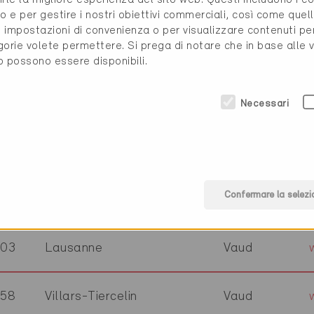
007
Lausanne
Vaud
o e per gestire i nostri obiettivi commerciali, così come quell
i, impostazioni di convenienza o per visualizzare contenuti pe
gorie volete permettere. Si prega di notare che in base alle 
23
Crissier
Vaud
to possono essere disponibili.
Necessari
001
Lausanne
Vaud
020
Renens VD
Vaud
Confermare la selezi
10
Morges
Vaud
003
Lausanne
Vaud
058
Villars-Tiercelin
Vaud