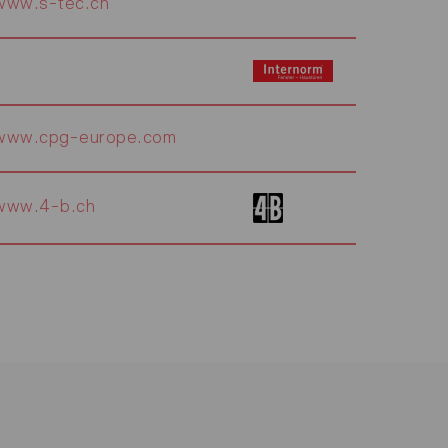
www.s-tec.ch
www.cpg-europe.com
www.4-b.ch