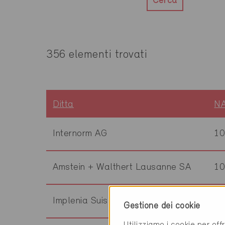
Cerca
356 elementi trovati
Ditta
N
Internorm AG
1
Amstein + Walthert Lausanne SA
1
Implenia Suisse SA - Buildings
10
Gestione dei cookie
Utilizziamo i cookie per off