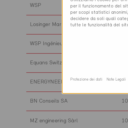
WSP
1
per il funzionamento del sit
per scopi statistici anonim
decidere da soli quali cate
Losinger Marazzi SA
10
tutte le funzionalità del si
WSP Ingénieurs Conseils SA
1
Equans Switzerland AG
1
Protezione dei dati
Note Legali
ENERGYNEERING Sàrl
11
BN Conseils SA
1
MZ engineering Sàrl
1