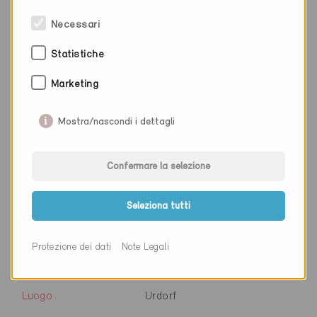
Sito web
www.migros.ch
Necessari
Statistiche
Ditta
Neuco AG
Marketing
NAP
8048
Mostra/nascondi i dettagli
Luogo
Zürich
Cantone
Zurigo
Confermare la selezione
Sito web
Seleziona tutti
Ditta
Nilan Schweiz AG
Protezione dei dati
Note Legali
NAP
8902
Luogo
Urdorf