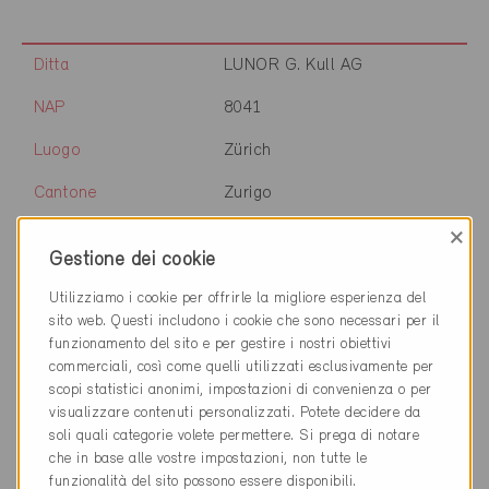
Ditta
LUNOR G. Kull AG
NAP
8041
Luogo
Zürich
Cantone
Zurigo
×
Sito web
www.lunor.ch
Gestione dei cookie
Utilizziamo i cookie per offrirle la migliore esperienza del
sito web. Questi includono i cookie che sono necessari per il
Ditta
Migros-Genossenschafts-
funzionamento del sito e per gestire i nostri obiettivi
Bund
commerciali, così come quelli utilizzati esclusivamente per
NAP
8031
scopi statistici anonimi, impostazioni di convenienza o per
visualizzare contenuti personalizzati. Potete decidere da
Luogo
Zürich
soli quali categorie volete permettere. Si prega di notare
che in base alle vostre impostazioni, non tutte le
Cantone
Zurigo
funzionalità del sito possono essere disponibili.