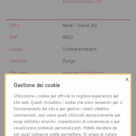
zentralschweiz.ch
Ditta
Meier Tobler AG
NAP
8603
Luogo
Schwerzenbach
Cantone
Zurigo
Sito web
www.meiertobler.ch
×
Gestione dei cookie
Utilizziamo i cookie per offrirle la migliore esperienza del
Ditta
Josef Lehmann Holzbau AG
sito web. Questi includono i cookie che sono necessari per il
NAP
5425
funzionamento del sito e per gestire i nostri obiettivi
commerciali, così come quelli utilizzati esclusivamente per
Luogo
Schneisingen
scopi statistici anonimi, impostazioni di convenienza o per
visualizzare contenuti personalizzati. Potete decidere da
Cantone
Argovia
soli quali categorie volete permettere. Si prega di notare