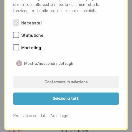
che in base alle vostre impostazioni, non tutte le
Sito web
www.lehmann-
funzionalità del sito possono essere disponibili.
schneisingen.ch
Necessari
Statistiche
Ditta
Equans Switzerland AG
Marketing
NAP
8207
Luogo
Schaffhausen
Mostra/nascondi i dettagli
Cantone
Sciaffusa
Confermare la selezione
Sito web
www.equans.ch
Seleziona tutti
Ditta
Glatthaar Keller AG
Protezione dei dati
Note Legali
NAP
8200
Luogo
Schaffhausen