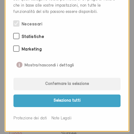
Cantone
Lucerna
che in base alle vostre impostazioni, non tutte le
Sito web
www.gae.ch
funzionalità del sito possono essere disponibili.
Necessari
Statistiche
Ditta
Armacell Switzerland AG
Marketing
NAP
6252
Luogo
Dagmersellen
Mostra/nascondi i dettagli
Cantone
Lucerna
Confermare la selezione
Sito web
www.armacell.com
Seleziona tutti
Ditta
EgoKiefer AG
Protezione dei dati
Note Legali
NAP
6210
Luogo
Sursee