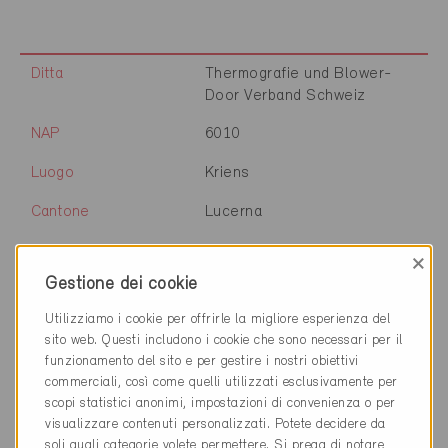
Ditta
Thermografie und Blower-
Door Verband Schweiz
NAP
6010
Luogo
Kriens
Cantone
Lucerna
Sito web
www.thech.ch
×
Gestione dei cookie
Utilizziamo i cookie per offrirle la migliore esperienza del
Ditta
Gartenmann Engineering AG
sito web. Questi includono i cookie che sono necessari per il
funzionamento del sito e per gestire i nostri obiettivi
NAP
6003
commerciali, così come quelli utilizzati esclusivamente per
scopi statistici anonimi, impostazioni di convenienza o per
Luogo
Luzern
visualizzare contenuti personalizzati. Potete decidere da
soli quali categorie volete permettere. Si prega di notare