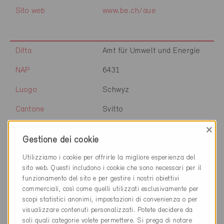
Sito web
www.be.ch/aue
Ditta
Amt für Umwelt und Energie
NAP
6431
Luogo
Schwyz
Cantone
Svitto
×
Sito web
www.energie-
Gestione dei cookie
zentralschweiz.ch
Utilizziamo i cookie per offrirle la migliore esperienza del
sito web. Questi includono i cookie che sono necessari per il
funzionamento del sito e per gestire i nostri obiettivi
Ditta
Amt für Wald und Energie
commerciali, così come quelli utilizzati esclusivamente per
NAP
6371
scopi statistici anonimi, impostazioni di convenienza o per
visualizzare contenuti personalizzati. Potete decidere da
Luogo
Stans
soli quali categorie volete permettere. Si prega di notare