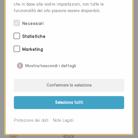
che in base alle vostre impostazioni, non tutte le
Cantone
Nidvaldo
funzionalità del sito possono essere disponibili.
Sito web
www.nw.ch
Necessari
Statistiche
Ditta
Amt für Wasser und Energie
Marketing
St. Gallen
NAP
9001
Mostra/nascondi i dettagli
Luogo
St. Gallen
Confermare la selezione
Cantone
San Gallo
Sito web
Seleziona tutti
Protezione dei dati
Note Legali
Ditta
Amt für Wirtschaft und Arbeit
NAP
4509