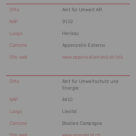
Ditta
Amt für Umwelt AR
NAP
9102
Luogo
Herisau
Cantone
Appenzello Esterno
Sito web
www.appenzellerland.ch/afu
Ditta
Amt für Umweltschutz und
Energie
NAP
4410
Luogo
Liestal
Cantone
Basilea Campagna
Sito web
www.energie.bl.ch