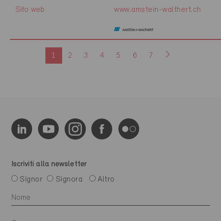
Sito web
www.amstein-walthert.ch
1
2
3
4
5
6
7
Iscriviti alla newsletter
Signor
Signora
Altro