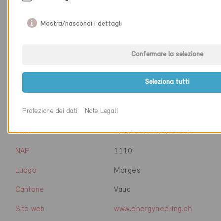
Ditta
MZ engineering Sàrl
Mostra/nascondi i dettagli
NAP
1058
Luogo
Villars-Tiercelin
Confermare la selezione
Cantone
Vaud
Seleziona tutti
Sito web
www.mz-e.ch
Protezione dei dati
Note Legali
Ditta
ENERGYNEERING Sàrl
NAP
1110
Luogo
Morges
Cantone
Vaud
Sito web
www.energyneering.ch