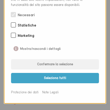
funzionalità del sito possono essere disponibili.
Sito web
Necessari
Ditta
Città di Bellinzona
Statistiche
NAP
6500
Marketing
Luogo
Bellinzona
Mostra/nascondi i dettagli
Cantone
Sito web
www.bellinzona.ch/
Confermare la selezione
Seleziona tutti
Ditta
Divisione dell'ambiente
Protezione dei dati
Note Legali
NAP
6501
Luogo
Bellinzona