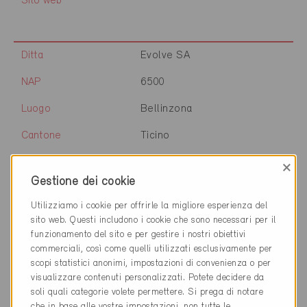
Sito web
Ditta
Evolve SA
NAP
6500
Luogo
Bellinzona
Cantone
Ticino
Sito web
×
Gestione dei cookie
Utilizziamo i cookie per offrirle la migliore esperienza del
Ditta
Associazione TicinoEnergia
sito web. Questi includono i cookie che sono necessari per il
funzionamento del sito e per gestire i nostri obiettivi
NAP
6500
commerciali, così come quelli utilizzati esclusivamente per
scopi statistici anonimi, impostazioni di convenienza o per
Luogo
Bellinzona
visualizzare contenuti personalizzati. Potete decidere da
soli quali categorie volete permettere. Si prega di notare
Cantone
Ticino
che in base alle vostre impostazioni, non tutte le