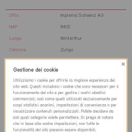
Ditta
Implenia Schweiz AG
NAP
8400
Luogo
Winterthur
Cantone
Zurigo
Sito web
×
Gestione dei cookie
Utilizziamo i cookie per offrirle la migliore esperienza del
Ditta
Büro Schoch Werkhaus AG
sito web. Questi includono i cookie che sono necessari per il
funzionamento del sito e per gestire i nostri obiettivi
NAP
8401
commerciali, così come quelli utilizzati esclusivamente per
scopi statistici anonimi, impostazioni di convenienza o per
Luogo
Winterthur
visualizzare contenuti personalizzati. Potete decidere da
soli quali categorie volete permettere. Si prega di notare
Cantone
Zurigo
che in base alle vostre impostazioni, non tutte le
funzionalità del sito possono essere disponibili.
Sito web
www.werkhaus.ch