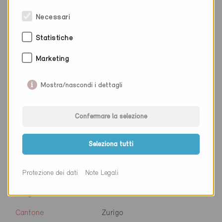
Necessari
Ditta
Sanitas Troesch AG
Statistiche
NAP
8404
Marketing
Luogo
Winterthur
Mostra/nascondi i dettagli
Cantone
Zurigo
Sito web
www.sanitastroesch.ch
Confermare la selezione
Seleziona tutti
Ditta
VC Engineering AG
Protezione dei dati
Note Legali
NAP
8413
Luogo
Neftenbach
Cantone
Zurigo