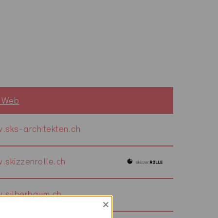
o Web
.sks-architekten.ch
.skizzenrolle.ch
.silberbaum.ch
×