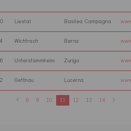
10
Liestal
Basilea Campagna
www
4
Wichtrach
Berna
www
6
Unterstammheim
Zurigo
www
2
Gettnau
Lucerna
www
8
9
10
11
12
13
14