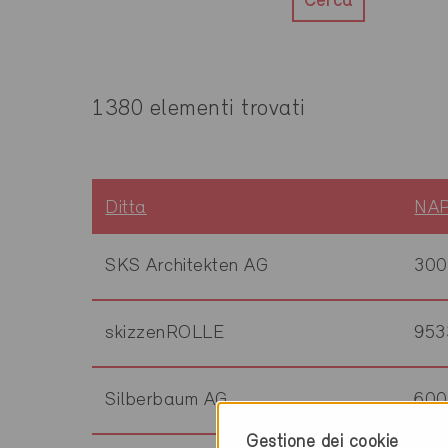
Cerca
1380 elementi trovati
Ditta
NA
SKS Architekten AG
300
skizzenROLLE
953
Silberbaum AG
600
Gestione dei cookie