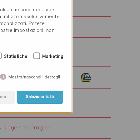
sigrist-rafz.ch
cookie che sono necessari
i utilizzati esclusivamente
rsonalizzati. Potete
.signa-terre.ch
vostre impostazioni, non
Statistiche
Marketing
.siwo.ch
Mostra/nascondi i dettagli
one
Seleziona tutti
.siegenthalerag.ch