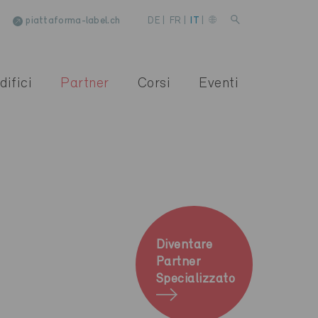
piattaforma-label.ch
DE
|
FR
|
IT
|
difici
Partner
Corsi
Eventi
Diventare
Partner
Specializzato