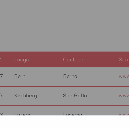
P
Luogo
Cantone
Sit
7
Bern
Berna
www
3
Kirchberg
San Gallo
www
3
Luzern
Lucerna
www