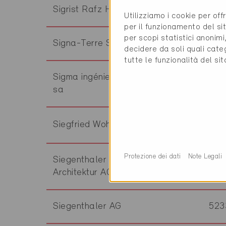
Sigrist Rafz Holz + Bau AG
819
Utilizziamo i cookie per off
per il funzionamento del sit
per scopi statistici anonim
Signa-Terre SA
120
decidere da soli quali cate
tutte le funzionalità del si
Sigma ingénierie & maintenance
195
sa
Siegfried Wohnbauten GmbH
836
Protezione dei dati
Note Legali
Siegenthaler + Partner
44
Architektur AG
Siegenthaler AG
523