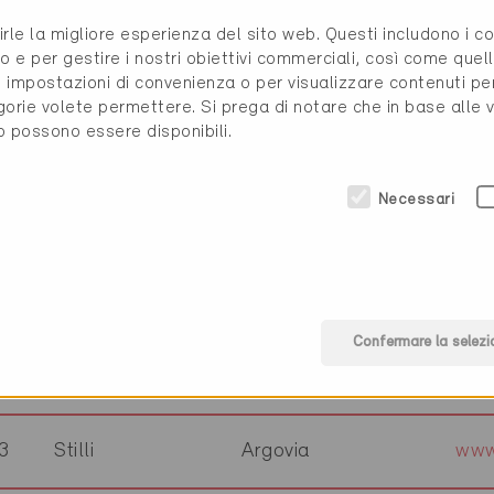
7
Rafz
Zurigo
www.
rirle la migliore esperienza del sito web. Questi includono i 
o e per gestire i nostri obiettivi commerciali, così come quell
i, impostazioni di convenienza o per visualizzare contenuti pe
1
Genève
Ginevra
www
gorie volete permettere. Si prega di notare che in base alle 
to possono essere disponibili.
0
Sion
Vallese
Necessari
0
Eschlikon
Turgovia
www
Confermare la selezi
10
Liestal
Basilea Campagna
3
Stilli
Argovia
www