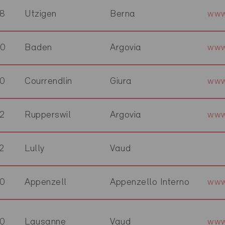
8
Utzigen
Berna
www
00
Baden
Argovia
www
0
Courrendlin
Giura
www
2
Rupperswil
Argovia
www
2
Lully
Vaud
0
Appenzell
Appenzello Interno
www
0
Lausanne
Vaud
www