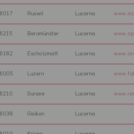
6017
Ruswil
Lucerna
www.ma
6215
Beromünster
Lucerna
www.op
6182
Escholzmatt
Lucerna
www.arc
6005
Luzern
Lucerna
www.fah
6210
Sursee
Lucerna
www.ren
6038
Gisikon
Lucerna