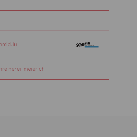
mid.lu
reinerei-meier.ch