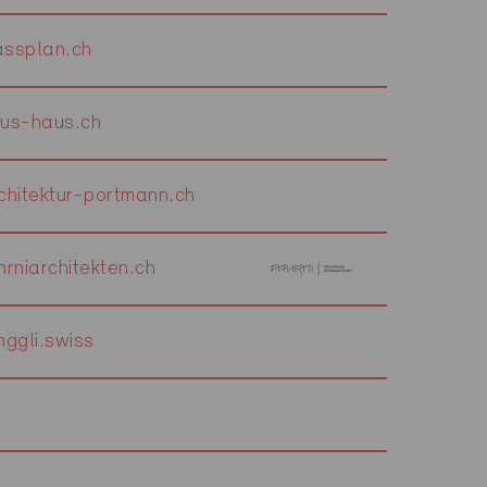
ssplan.ch
us-haus.ch
hitektur-portmann.ch
rniarchitekten.ch
ggli.swiss