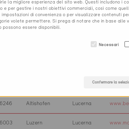
rirle la migliore esperienza del sito web. Questi includono i 
6048
Horw
Lucerna
www.iht
o e per gestire i nostri obiettivi commerciali, così come quell
i, impostazioni di convenienza o per visualizzare contenuti pe
gorie volete permettere. Si prega di notare che in base alle 
6020
Emmenbrücke
Lucerna
www.jae
to possono essere disponibili.
6023
Rothenburg
Lucerna
www.jo
Necessari
6144
Zell
Lucerna
Confermare la selezi
6146
Grossdietwil
Lucerna
www.kof
6246
Altishofen
Lucerna
www.bep
6003
Luzern
Lucerna
www.mar