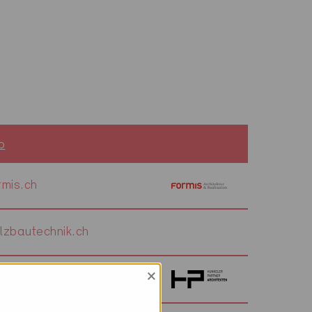
b
mis.ch
zbautechnik.ch
×
-arch.ch