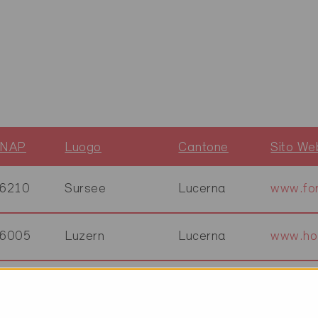
NAP
Luogo
Cantone
Sito We
6210
Sursee
Lucerna
www.for
6005
Luzern
Lucerna
www.hol
6214
Schenkon
Lucerna
www.hp