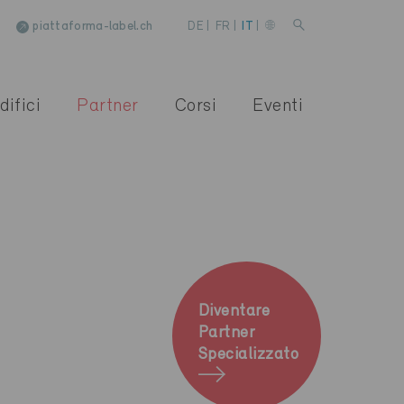
piattaforma-label.ch
DE
|
FR
|
IT
|
difici
Partner
Corsi
Eventi
Diventare
Partner
Specializzato