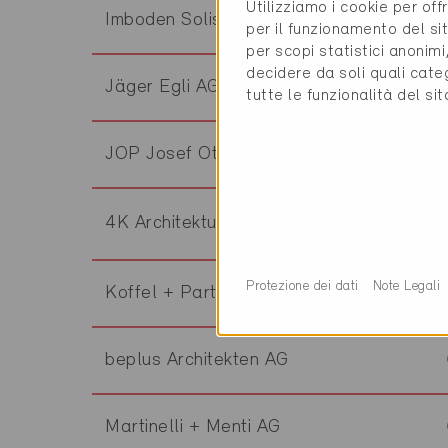
Utilizziamo i cookie per off
Imboden Solista AG
per il funzionamento del sit
per scopi statistici anonim
decidere da soli quali cate
Jäger Egli AG
tutte le funzionalità del si
JOP Josef Ottiger + Partner AG
4K Architektur AG
Protezione dei dati
Note Legali
Koffel + Partner AG
beplus Architekten AG
Martinelli + Menti AG