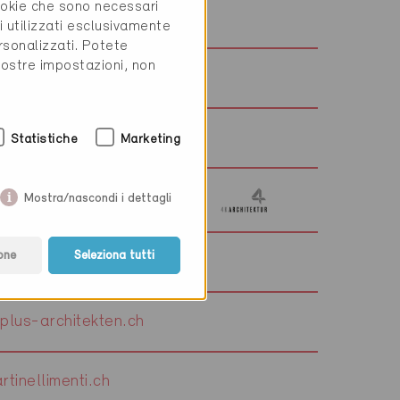
cookie che sono necessari
s.ch
i utilizzati esclusivamente
rsonalizzati. Potete
vostre impostazioni, non
geregli.ch
p.ch
Statistiche
Marketing
Mostra/nascondi i dettagli
one
Seleziona tutti
fel-baupartner.ch
lus-architekten.ch
tinellimenti.ch