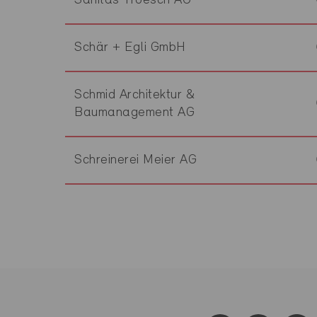
Sanitas Troesch AG
Schär + Egli GmbH
Schmid Architektur &
Baumanagement AG
Schreinerei Meier AG