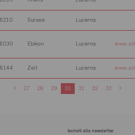
6010
Kriens
Lucerna
6210
Sursee
Lucerna
6030
Ebikon
Lucerna
www.sch
6144
Zell
Lucerna
www.sch
27
28
29
30
31
32
33
Iscriviti alla newsletter