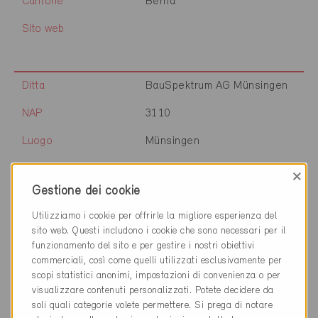
Cantone
Berna
Sito web
Ditta
BauSpektrum AG Münsingen
NAP
3110
Luogo
Münsingen
Cantone
Berna
×
Gestione dei cookie
Sito web
Utilizziamo i cookie per offrirle la migliore esperienza del
sito web. Questi includono i cookie che sono necessari per il
funzionamento del sito e per gestire i nostri obiettivi
Ditta
Schreinerei dubs ag
commerciali, così come quelli utilizzati esclusivamente per
scopi statistici anonimi, impostazioni di convenienza o per
NAP
3110
visualizzare contenuti personalizzati. Potete decidere da
soli quali categorie volete permettere. Si prega di notare
Luogo
Münsingen