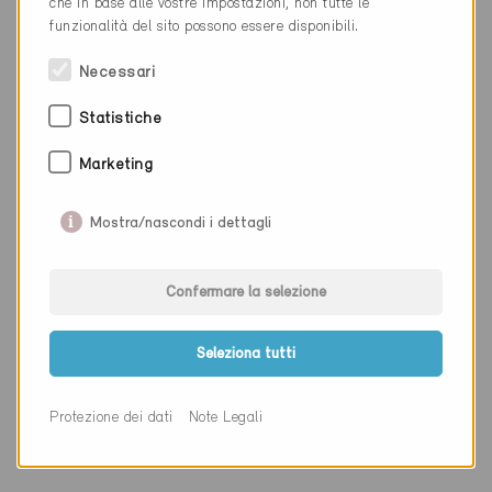
che in base alle vostre impostazioni, non tutte le
funzionalità del sito possono essere disponibili.
Cantone
Berna
Sito web
www.schreinereidubs.ch
Necessari
Statistiche
Ditta
Zeugin Bauberatungen AG
Marketing
NAP
3110
Mostra/nascondi i dettagli
Luogo
Münsingen
Cantone
Berna
Confermare la selezione
Sito web
www.zeugin.ch
Seleziona tutti
Protezione dei dati
Note Legali
Ditta
CT Engineering AG
NAP
3110