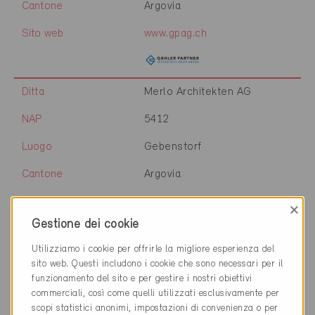
Cantone
Argovia
Sito web
www.gpag.ch
Ditta
Merlo Architekten AG
NAP
5412
Luogo
Gebenstorf
Cantone
Argovia
Sito web
www.merloarch.ch
×
Gestione dei cookie
Utilizziamo i cookie per offrirle la migliore esperienza del
Ditta
Felix & Co AG
sito web. Questi includono i cookie che sono necessari per il
funzionamento del sito e per gestire i nostri obiettivi
NAP
5412
commerciali, così come quelli utilizzati esclusivamente per
scopi statistici anonimi, impostazioni di convenienza o per
Luogo
Gebenstorf