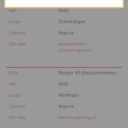
NAP
5425
Luogo
Schneisingen
Cantone
Argovia
Sito web
www.lehmann-
schneisingen.ch
Ditta
Bürgler AG Bauunternehmen
NAP
5430
Luogo
Wettingen
Cantone
Argovia
Sito web
www.buerglerag.ch