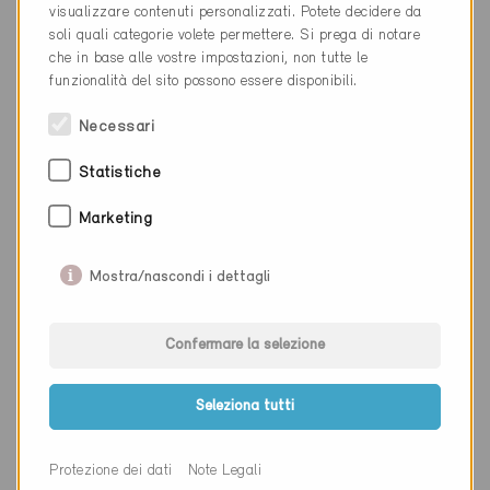
visualizzare contenuti personalizzati. Potete decidere da
soli quali categorie volete permettere. Si prega di notare
Cantone
Argovia
che in base alle vostre impostazioni, non tutte le
funzionalità del sito possono essere disponibili.
Sito web
www.felix.swiss
Necessari
Ditta
Smart Energy Engineering
Statistiche
GmbH
Marketing
NAP
5417
Mostra/nascondi i dettagli
Luogo
Untersiggenthal
Cantone
Argovia
Confermare la selezione
Sito web
www.smart-energy-
engineering.ch
Seleziona tutti
Protezione dei dati
Note Legali
Ditta
Josef Lehmann Holzbau AG