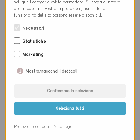
Luogo
Malters
soli quali categorie volete permettere. Si prega di notare
che in base alle vostre impostazioni, non tutte le
Cantone
Lucerna
funzionalità del sito possono essere disponibili.
Sito web
www.hodelundpartner.ch
Necessari
Statistiche
Ditta
Atelier Urs Tischhauser
Marketing
NAP
8708
Mostra/nascondi i dettagli
Luogo
Männedorf
Cantone
Zurigo
Confermare la selezione
Sito web
www.aut.ch
Seleziona tutti
Ditta
Kobelt AG
Protezione dei dati
Note Legali
NAP
9437