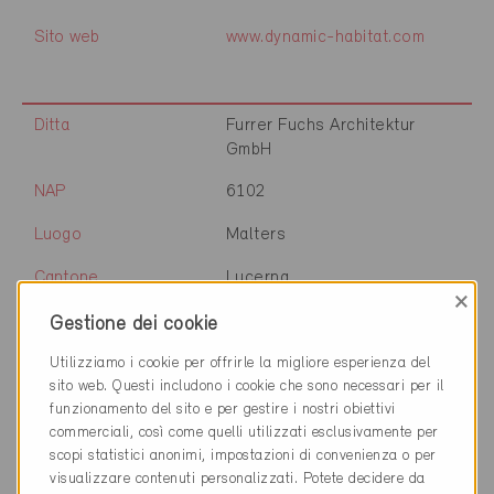
Sito web
www.dynamic-habitat.com
Ditta
Furrer Fuchs Architektur
GmbH
NAP
6102
Luogo
Malters
Cantone
Lucerna
×
Sito web
www.furrerfuchs.ch
Gestione dei cookie
Utilizziamo i cookie per offrirle la migliore esperienza del
sito web. Questi includono i cookie che sono necessari per il
Ditta
Hodel & Partner AG
funzionamento del sito e per gestire i nostri obiettivi
commerciali, così come quelli utilizzati esclusivamente per
NAP
6102
scopi statistici anonimi, impostazioni di convenienza o per
visualizzare contenuti personalizzati. Potete decidere da