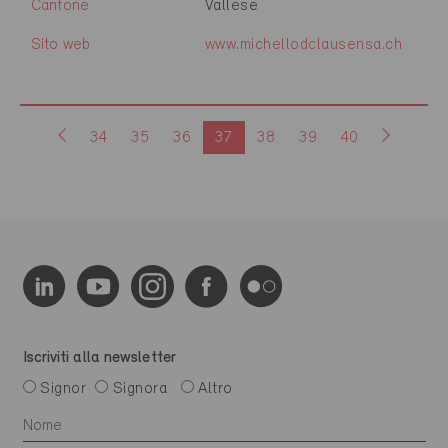
Cantone
Vallese
Sito web
www.michellodclausensa.ch
34
35
36
37
38
39
40
Iscriviti alla newsletter
Signor
Signora
Altro