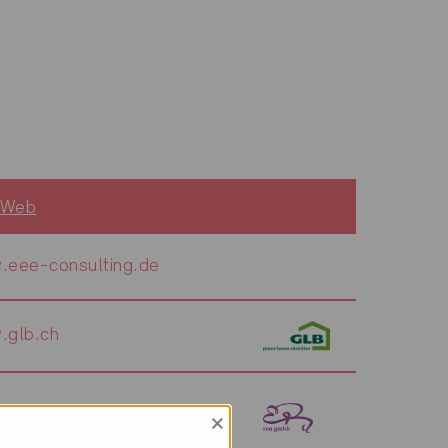
 Web
.eee-consulting.de
.glb.ch
.reu-gmbh.ch
×