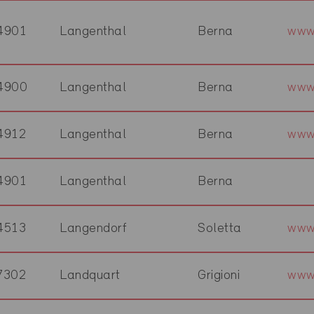
4901
Langenthal
Berna
www
4900
Langenthal
Berna
www.
4912
Langenthal
Berna
www
4901
Langenthal
Berna
4513
Langendorf
Soletta
www.
7302
Landquart
Grigioni
www.