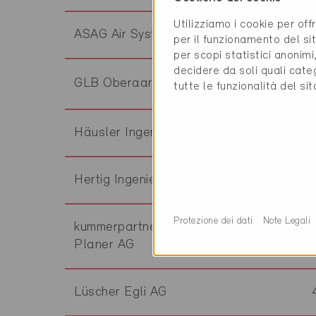
Utilizziamo i cookie per off
ASAG Air System AG
per il funzionamento del sit
per scopi statistici anonim
decidere da soli quali cate
GLB Oberaargau
tutte le funzionalità del si
Häusler Ingenieure AG
Hertig Ingenieure AG
Protezione dei dati
Note Legali
kummerpartner Architekten und
Planer AG
Lüscher Egli AG