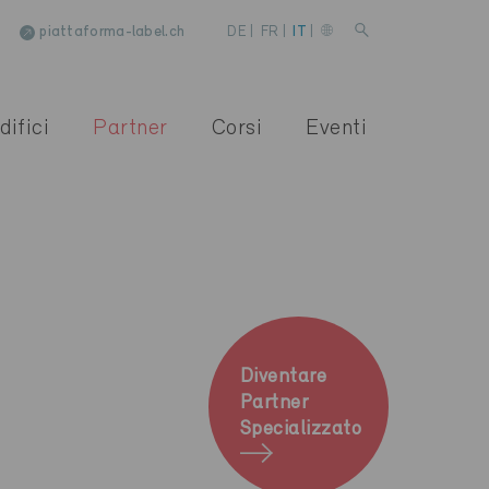
piattaforma-label.ch
DE
|
FR
|
IT
|
difici
Partner
Corsi
Eventi
Diventare
Partner
Specializzato