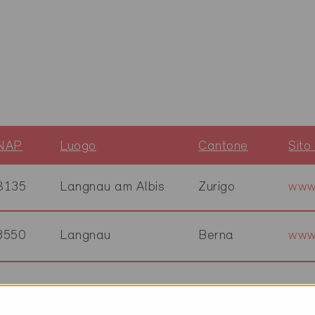
NAP
Luogo
Cantone
Sito
8135
Langnau am Albis
Zurigo
www
3550
Langnau
Berna
www
8135
Langnau
Zurigo
www