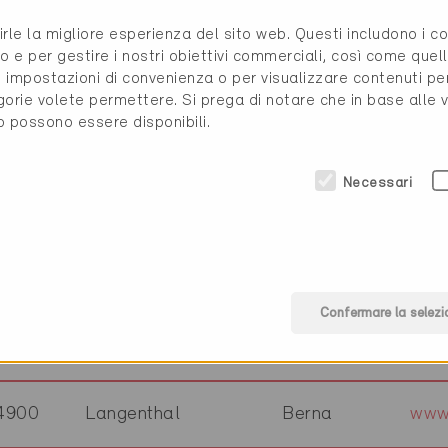
rirle la migliore esperienza del sito web. Questi includono i 
4900
Langenthal
Berna
www
o e per gestire i nostri obiettivi commerciali, così come quell
i, impostazioni di convenienza o per visualizzare contenuti pe
gorie volete permettere. Si prega di notare che in base alle 
4900
Langenthal
Berna
www
to possono essere disponibili.
Necessari
4900
Langenthal
Berna
www
4900
Langenthal
Berna
www.
Confermare la selezi
4900
Langenthal
Berna
www
4900
Langenthal
Berna
www