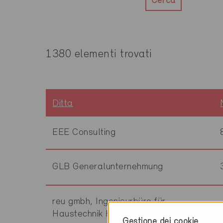
Cerca
1380 elementi trovati
Ditta
EEE Consulting
GLB Generalunternehmung
reu gmbh, Ingenieurbüro für
Haustechnik HLKS
Gestione dei cookie