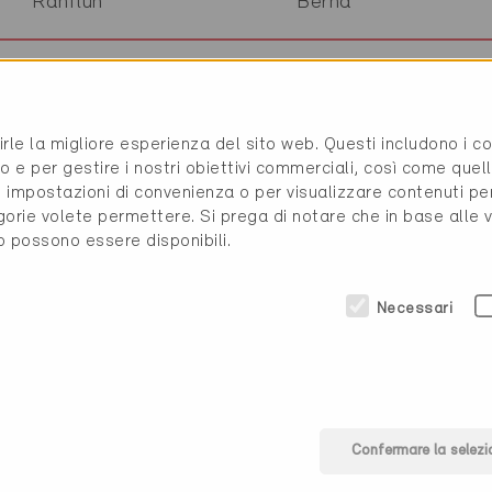
Ranflüh
Berna
Rapperswil
San Gallo
rirle la migliore esperienza del sito web. Questi includono i 
Rapperswil
San Gallo
o e per gestire i nostri obiettivi commerciali, così come quell
i, impostazioni di convenienza o per visualizzare contenuti pe
gorie volete permettere. Si prega di notare che in base alle 
Rapperswil-Jona
San Gallo
to possono essere disponibili.
Rapperswil-Jona
San Gallo
Necessari
Rapperswil-Jona
San Gallo
Regensberg
Zurigo
Confermare la selezi