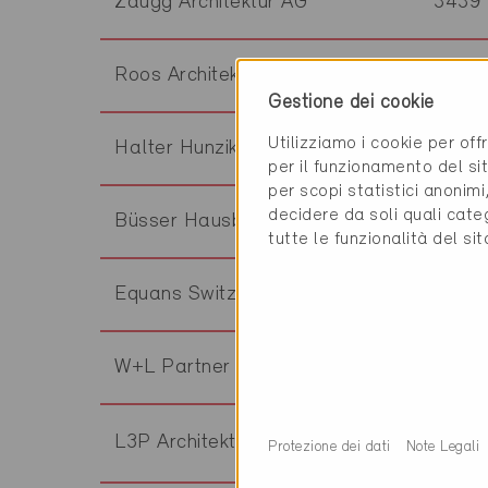
Zaugg Architektur AG
3439
Roos Architekten GmbH
8640
Gestione dei cookie
Utilizziamo i cookie per off
Halter Hunziker Architekten AG
8640
per il funzionamento del sit
per scopi statistici anonim
decidere da soli quali cate
Büsser Hausbau AG
8645
tutte le funzionalità del si
Equans Switzerland AG
8645
W+L Partner AG
8645
L3P Architekten AG
8158
Protezione dei dati
Note Legali