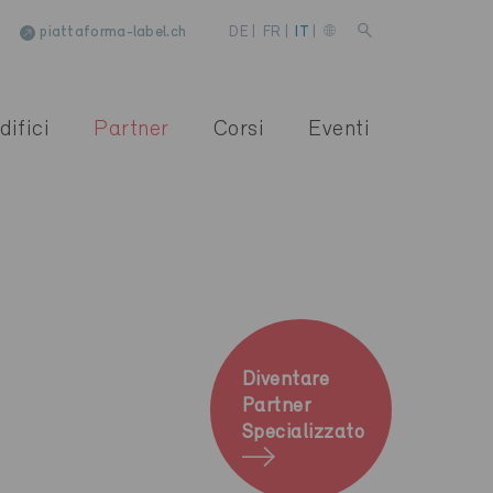
piattaforma-label.ch
DE
|
FR
|
IT
|
difici
Partner
Corsi
Eventi
Diventare
Partner
Specializzato