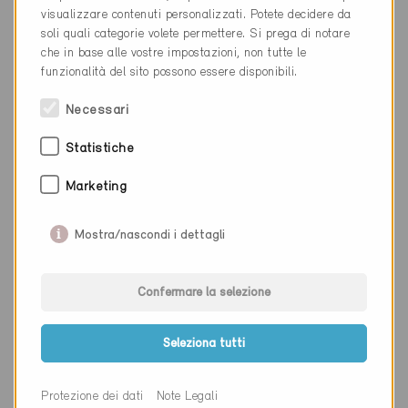
Luogo
Sargans
visualizzare contenuti personalizzati. Potete decidere da
soli quali categorie volete permettere. Si prega di notare
Cantone
San Gallo
che in base alle vostre impostazioni, non tutte le
funzionalità del sito possono essere disponibili.
Sito web
www.pirminjung.ch/
Necessari
Statistiche
Ditta
fachplanwerk ag
NAP
6060
Marketing
Luogo
Sarnen
Mostra/nascondi i dettagli
Cantone
Obvaldo
Confermare la selezione
Sito web
www.werkunion.ch
Seleziona tutti
Ditta
Equans Switzerland AG
Protezione dei dati
Note Legali