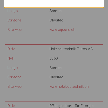
NAP
6060
Luogo
Sarnen
Cantone
Obvaldo
Sito web
www.equans.ch
Ditta
Holzbautechnik Burch AG
NAP
6060
Luogo
Sarnen
Cantone
Obvaldo
Sito web
www.holzbautechnik.ch
Ditta
PB Ingenieure für Energie-