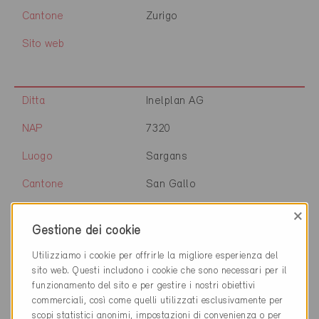
Cantone
Zurigo
Sito web
Ditta
Inelplan AG
NAP
7320
Luogo
Sargans
Cantone
San Gallo
Sito web
www.inelplan.ch
×
Gestione dei cookie
Utilizziamo i cookie per offrirle la migliore esperienza del
Ditta
PIRMIN JUNG Schweiz AG
sito web. Questi includono i cookie che sono necessari per il
funzionamento del sito e per gestire i nostri obiettivi
NAP
7320
commerciali, così come quelli utilizzati esclusivamente per
scopi statistici anonimi, impostazioni di convenienza o per