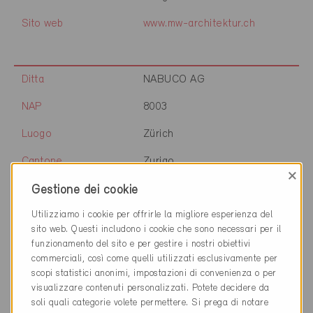
Sito web
www.mw-architektur.ch
Ditta
NABUCO AG
NAP
8003
Luogo
Zürich
Cantone
Zurigo
×
Sito web
www.nabuco.immo
Gestione dei cookie
Utilizziamo i cookie per offrirle la migliore esperienza del
sito web. Questi includono i cookie che sono necessari per il
Ditta
Nature Holzbau AG
funzionamento del sito e per gestire i nostri obiettivi
commerciali, così come quelli utilizzati esclusivamente per
NAP
9443
scopi statistici anonimi, impostazioni di convenienza o per
visualizzare contenuti personalizzati. Potete decidere da
Luogo
Widnau
soli quali categorie volete permettere. Si prega di notare