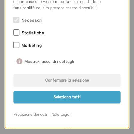
che in base alle vostre impostazioni, non tutte le
Cantone
Grigioni
funzionalità del sito possono essere disponibili.
Sito web
www.natureholzbau.ch
Necessari
Statistiche
Ditta
naturholzwerk ag
Marketing
NAP
5046
Mostra/nascondi i dettagli
Luogo
Walde
Cantone
Argovia
Confermare la selezione
Sito web
www.hunziker-holzbau.ch
Seleziona tutti
Protezione dei dati
Note Legali
Ditta
Neosys AG
NAP
4563