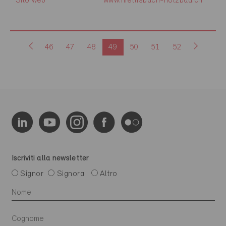
Sito web
www.nietlisbach-holzbau.ch
46
47
48
49
50
51
52
Iscriviti alla newsletter
Signor
Signora
Altro