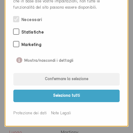
Cantone
Vallese
che in base alle vostre impostazioni, non tutte le
funzionalità del sito possono essere disponibili.
Sito web
www.aetherys.ch/
Necessari
Statistiche
Ditta
LAMI SA
Marketing
NAP
1920
Mostra/nascondi i dettagli
Luogo
Martigny
Cantone
Vallese
Confermare la selezione
Sito web
www.lami.ch/www/1-accueil
Seleziona tutti
Ditta
Aetherys - Etudes CVCS
Protezione dei dati
Note Legali
NAP
1920
Luogo
Martigny