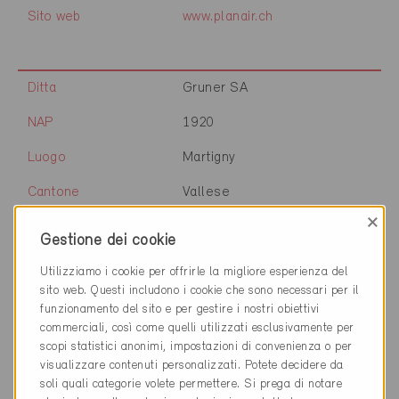
Sito web
www.planair.ch
Ditta
Gruner SA
NAP
1920
Luogo
Martigny
Cantone
Vallese
×
Sito web
Gestione dei cookie
Utilizziamo i cookie per offrirle la migliore esperienza del
sito web. Questi includono i cookie che sono necessari per il
Ditta
Aetherys - Etudes CVCS
funzionamento del sito e per gestire i nostri obiettivi
commerciali, così come quelli utilizzati esclusivamente per
NAP
1920
scopi statistici anonimi, impostazioni di convenienza o per
visualizzare contenuti personalizzati. Potete decidere da
Luogo
Martigny
soli quali categorie volete permettere. Si prega di notare