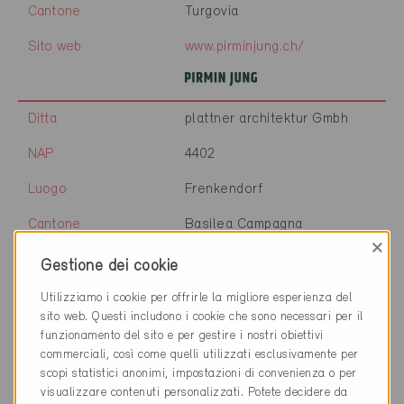
Cantone
Turgovia
Sito web
www.pirminjung.ch/
Ditta
plattner architektur Gmbh
NAP
4402
Luogo
Frenkendorf
Cantone
Basilea Campagna
×
Sito web
www.plattnerarchitektur.ch
Gestione dei cookie
Utilizziamo i cookie per offrirle la migliore esperienza del
sito web. Questi includono i cookie che sono necessari per il
funzionamento del sito e per gestire i nostri obiettivi
Ditta
Gaille Construction SA
commerciali, così come quelli utilizzati esclusivamente per
scopi statistici anonimi, impostazioni di convenienza o per
NAP
2027
visualizzare contenuti personalizzati. Potete decidere da