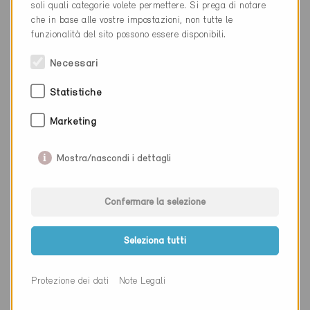
soli quali categorie volete permettere. Si prega di notare
Luogo
Fresens
che in base alle vostre impostazioni, non tutte le
Cantone
Neuchâtel
funzionalità del sito possono essere disponibili.
Sito web
www.gaille.ch
Necessari
Statistiche
Ditta
Tecnoservice Engineering SA
Marketing
NAP
1700
Mostra/nascondi i dettagli
Luogo
Fribourg
Cantone
Friburgo
Confermare la selezione
Sito web
www.tecnoservice.ch
Seleziona tutti
Ditta
Nissille Energieberatungen
Protezione dei dati
Note Legali
NAP
1700