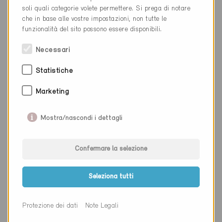
Luogo
Bulle
soli quali categorie volete permettere. Si prega di notare
che in base alle vostre impostazioni, non tutte le
Cantone
Friburgo
funzionalità del sito possono essere disponibili.
Sito web
www.atelier-a3.ch
Necessari
Statistiche
Ditta
Brülhart Ducret AG
Marketing
NAP
1715
Mostra/nascondi i dettagli
Luogo
Alterswil FR
Cantone
Friburgo
Confermare la selezione
Sito web
www.bruelhartducret.ch
Seleziona tutti
Ditta
Chammartin & Spicher SA
Protezione dei dati
Note Legali