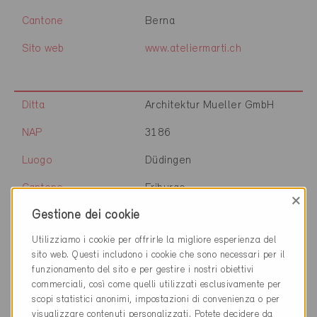
Cantone
Berna
Sito web
www.ateliermarti.ch
Ditta
Architektur Mueller GmbH
NAP
3186
Luogo
Düdingen
Cantone
Friburgo
×
Gestione dei cookie
Sito web
www.architekturmueller.ch
Utilizziamo i cookie per offrirle la migliore esperienza del
sito web. Questi includono i cookie che sono necessari per il
funzionamento del sito e per gestire i nostri obiettivi
Ditta
Atelier d'Architecture A3 SA
commerciali, così come quelli utilizzati esclusivamente per
scopi statistici anonimi, impostazioni di convenienza o per
NAP
1630
visualizzare contenuti personalizzati. Potete decidere da