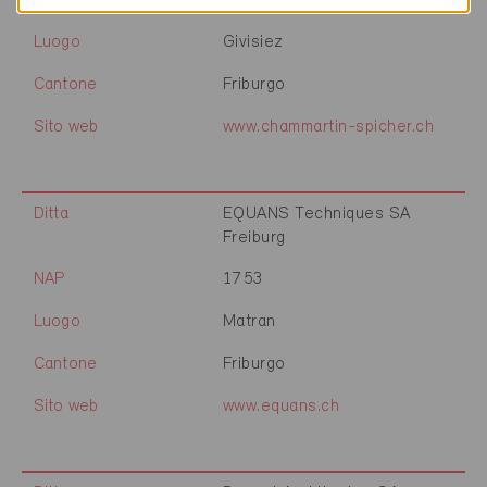
NAP
1762
Luogo
Givisiez
Cantone
Friburgo
Sito web
www.chammartin-spicher.ch
Ditta
EQUANS Techniques SA
Freiburg
NAP
1753
Luogo
Matran
Cantone
Friburgo
Sito web
www.equans.ch