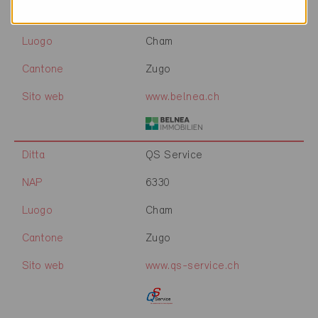
NAP
6330
Luogo
Cham
Cantone
Zugo
Sito web
www.belnea.ch
Ditta
QS Service
NAP
6330
Luogo
Cham
Cantone
Zugo
Sito web
www.qs-service.ch