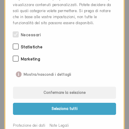
visualizzare contenuti personalizzati. Potete decidere da
Luogo
Cham
soli quali categorie volete permettere. Si prega di notare
che in base alle vostre impostazioni, non tutte le
Cantone
Zugo
funzionalità del sito possono essere disponibili.
Sito web
www.hcnclean.ch
Necessari
Statistiche
Ditta
Internorm AG
Marketing
NAP
6330
Mostra/nascondi i dettagli
Luogo
Cham
Cantone
Zugo
Confermare la selezione
Sito web
Seleziona tutti
Ditta
Belnea AG
Protezione dei dati
Note Legali