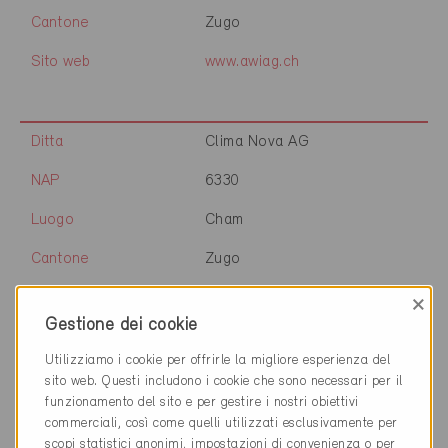
Cantone
Zugo
Sito web
www.awiag.ch
Ditta
Clima Nova AG
NAP
6330
Luogo
Cham
Cantone
Zugo
Sito web
www.climanova.ch
×
Gestione dei cookie
Utilizziamo i cookie per offrirle la migliore esperienza del
Ditta
HCN Clean AG
sito web. Questi includono i cookie che sono necessari per il
Lüftungshygiene
funzionamento del sito e per gestire i nostri obiettivi
commerciali, così come quelli utilizzati esclusivamente per
NAP
6330
scopi statistici anonimi, impostazioni di convenienza o per