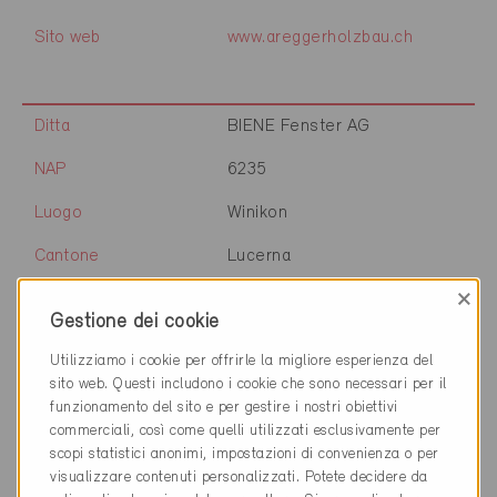
Sito web
www.areggerholzbau.ch
Ditta
BIENE Fenster AG
NAP
6235
Luogo
Winikon
Cantone
Lucerna
×
Sito web
www.biene-fenster.ch
Gestione dei cookie
Utilizziamo i cookie per offrirle la migliore esperienza del
sito web. Questi includono i cookie che sono necessari per il
Ditta
e4plus AG
funzionamento del sito e per gestire i nostri obiettivi
commerciali, così come quelli utilizzati esclusivamente per
NAP
6010
scopi statistici anonimi, impostazioni di convenienza o per
visualizzare contenuti personalizzati. Potete decidere da
Luogo
Kriens