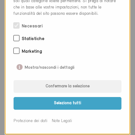
soli quali categorie volete permettere. Si prega di notare
che in base alle vostre impostazioni, non tutte le
Cantone
Lucerna
funzionalità del sito possono essere disponibili.
Sito web
www.e4plus.ch
Necessari
Statistiche
Ditta
BS Fenster und Türenbau AG
Marketing
NAP
6210
Mostra/nascondi i dettagli
Luogo
Sursee
Cantone
Lucerna
Confermare la selezione
Sito web
www.bs-fensterbau.ch
Seleziona tutti
Protezione dei dati
Note Legali
Ditta
Equans Switzerland AG
NAP
6010