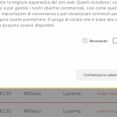
rirle la migliore esperienza del sito web. Questi includono i 
6146
Grossdietwil
Lucerna
www.koff
o e per gestire i nostri obiettivi commerciali, così come quell
i, impostazioni di convenienza o per visualizzare contenuti pe
gorie volete permettere. Si prega di notare che in base alle 
6144
Zell
Lucerna
to possono essere disponibili.
6144
Zell
Lucerna
www.schr
Necessari
6142
Gettnau
Lucerna
www.schw
Confermare la selezi
6130
Willisau
Lucerna
6130
Willisau
Lucerna
www.cas
6130
Willisau
Lucerna
www.bau