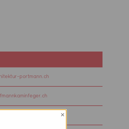
itektur-portmann.ch
fmannkaminfeger.ch
×
achholzbau.ch