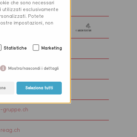
cookie che sono necessari
el-baupartner.ch
i utilizzati esclusivamente
rsonalizzati. Potete
vostre impostazioni, non
einerei-meier.ch
Statistiche
Marketing
egler-architektur.ch
Mostra/nascondi i dettagli
one
Seleziona tutti
-gruppe.ch
reag.ch