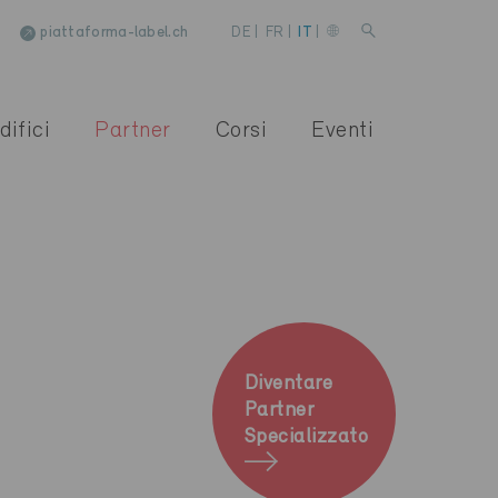
piattaforma-label.ch
DE
|
FR
|
IT
|
difici
Partner
Corsi
Eventi
Diventare
Partner
Specializzato