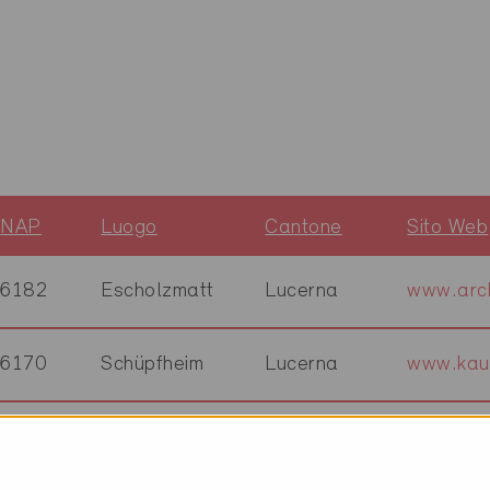
NAP
Luogo
Cantone
Sito Web
6182
Escholzmatt
Lucerna
www.arch
6170
Schüpfheim
Lucerna
www.kau
6152
Hüswil
Lucerna
www.dub