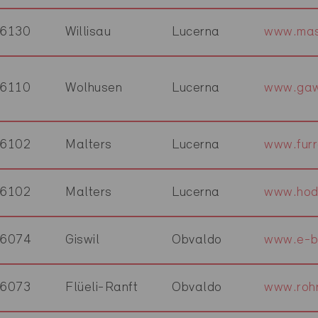
6130
Willisau
Lucerna
www.mas
6110
Wolhusen
Lucerna
www.gaw
6102
Malters
Lucerna
www.furr
6102
Malters
Lucerna
www.hode
6074
Giswil
Obvaldo
www.e-b
6073
Flüeli-Ranft
Obvaldo
www.rohr