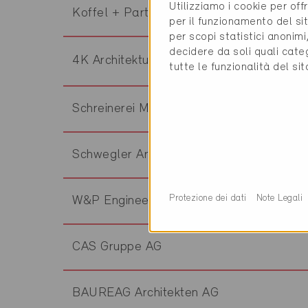
Utilizziamo i cookie per off
Koffel + Partner AG
per il funzionamento del sit
per scopi statistici anonim
decidere da soli quali cate
4K Architektur AG
tutte le funzionalità del si
Schreinerei Meier AG
Schwegler Architektur
Protezione dei dati
Note Legali
W&P Engineering AG
CAS Gruppe AG
BAUREAG Architekten AG