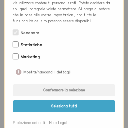
NAP
3627
visualizzare contenuti personalizzati. Potete decidere da
soli quali categorie volete permettere. Si prega di notare
Luogo
Heimberg
che in base alle vostre impostazioni, non tutte le
funzionalità del sito possono essere disponibili.
Cantone
Berna
Necessari
Sito web
www.g-a-l.ch
Statistiche
Ditta
Gaille Construction SA
Marketing
NAP
2027
Mostra/nascondi i dettagli
Luogo
Fresens
Confermare la selezione
Cantone
Neuchâtel
Sito web
www.gaille.ch
Seleziona tutti
Protezione dei dati
Note Legali
Ditta
Gähler und Partner AG