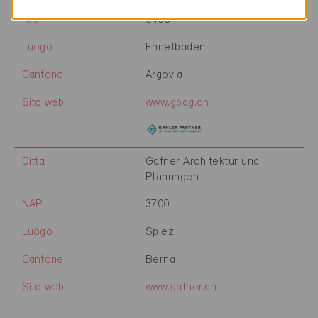
NAP
5408
Luogo
Ennetbaden
Cantone
Argovia
Sito web
www.gpag.ch
Ditta
Gafner Architektur und
Planungen
NAP
3700
Luogo
Spiez
Cantone
Berna
Sito web
www.gafner.ch