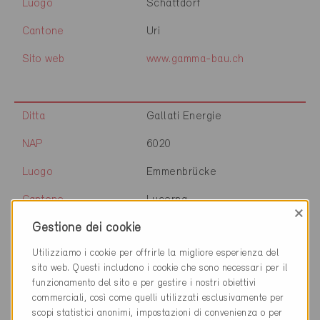
Luogo
Schattdorf
Cantone
Uri
Sito web
www.gamma-bau.ch
Ditta
Gallati Energie
NAP
6020
Luogo
Emmenbrücke
Cantone
Lucerna
×
Gestione dei cookie
Sito web
www.gallati-energie.ch
Utilizziamo i cookie per offrirle la migliore esperienza del
sito web. Questi includono i cookie che sono necessari per il
funzionamento del sito e per gestire i nostri obiettivi
Ditta
gal architekten ag
commerciali, così come quelli utilizzati esclusivamente per
scopi statistici anonimi, impostazioni di convenienza o per