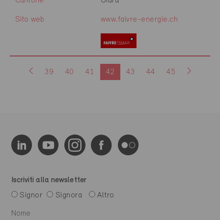
Cantone
Giura
Sito web
www.faivre-energie.ch
39
40
41
42
43
44
45
Iscriviti alla newsletter
Signor
Signora
Altro