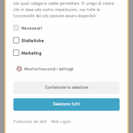
Luogo
Delémont
soli quali categorie volete permettere. Si prega di notare
che in base alle vostre impostazioni, non tutte le
Cantone
Giura
funzionalità del sito possono essere disponibili.
Sito web
www.arches2000.ch
Necessari
Statistiche
Ditta
Planair SA
Marketing
NAP
2800
Mostra/nascondi i dettagli
Luogo
Delémont
Cantone
Giura
Confermare la selezione
Sito web
www.planair.ch
Seleziona tutti
Ditta
Energys Sàrl
Protezione dei dati
Note Legali
NAP
2852