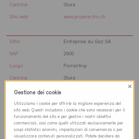
Cantone
Giura
Sito web
www.projelectro.ch
Ditta
Entreprise du Gaz SA
NAP
2900
Luogo
Porrentruy
Cantone
Giura
×
Sito web
www.gazsa.ch
Gestione dei cookie
Utilizziamo i cookie per offrirle la migliore esperienza del
sito web. Questi includono i cookie che sono necessari per il
Ditta
ARCHES 2000 SA
funzionamento del sito e per gestire i nostri obiettivi
commerciali, così come quelli utilizzati esclusivamente per
NAP
2800
scopi statistici anonimi, impostazioni di convenienza o per
visualizzare contenuti personalizzati. Potete decidere da