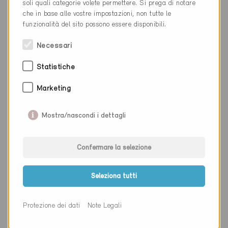
Luogo
Pfäffikon ZH
soli quali categorie volete permettere. Si prega di notare
che in base alle vostre impostazioni, non tutte le
Cantone
Zurigo
funzionalità del sito possono essere disponibili.
Sito web
www.ks-architekten.ch
Necessari
Statistiche
Ditta
Kugler Holzbau AG
Marketing
NAP
9427
Mostra/nascondi i dettagli
Luogo
Wolfhalden
Cantone
Appenzello Esterno
Confermare la selezione
Sito web
Seleziona tutti
Ditta
kummerpartner Architekten
Protezione dei dati
Note Legali
und Planer AG