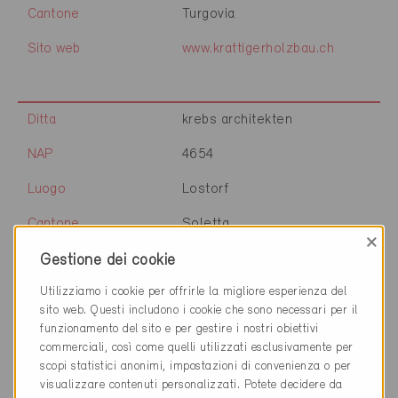
Cantone
Turgovia
Sito web
www.krattigerholzbau.ch
Ditta
krebs architekten
NAP
4654
Luogo
Lostorf
Cantone
Soletta
×
Sito web
www.krebsarchitekten.ch
Gestione dei cookie
Utilizziamo i cookie per offrirle la migliore esperienza del
sito web. Questi includono i cookie che sono necessari per il
Ditta
ks-architekten ag
funzionamento del sito e per gestire i nostri obiettivi
commerciali, così come quelli utilizzati esclusivamente per
NAP
8330
scopi statistici anonimi, impostazioni di convenienza o per
visualizzare contenuti personalizzati. Potete decidere da