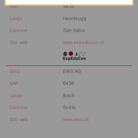
NAP
9435
Luogo
Heerbrugg
Cantone
San Gallo
Sito web
www.expeducon.ch
Ditta
EWS AG
NAP
6438
Luogo
Ibach
Cantone
Svitto
Sito web
www.ews.ch