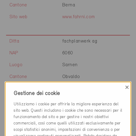
Cantone
Berna
Sito web
www.fahrni.com
Ditta
fachplanwerk ag
NAP
6060
Luogo
Sarnen
Cantone
Obvaldo
×
Sito web
www.werkunion.ch
Gestione dei cookie
Utilizziamo i cookie per offrirle la migliore esperienza del
sito web. Questi includono i cookie che sono necessari per il
Ditta
FACETEC SA
funzionamento del sito e per gestire i nostri obiettivi
commerciali, così come quelli utilizzati esclusivamente per
NAP
1023
scopi statistici anonimi, impostazioni di convenienza o per