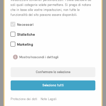
visualizzare contenuti personalizzati. Potete decidere da
Luogo
Crissier 1
soli quali categorie volete permettere. Si prega di notare
che in base alle vostre impostazioni, non tutte le
Cantone
Vaud
funzionalità del sito possono essere disponibili.
Sito web
www.facetec.ch
Necessari
Statistiche
Ditta
Fabio Trisconi Architettura
Marketing
Sagl
NAP
6710
Mostra/nascondi i dettagli
Luogo
Biasca
Confermare la selezione
Cantone
Ticino
Sito web
www.trisconiarchitettura.ch
Seleziona tutti
Protezione dei dati
Note Legali
Ditta
ExpEduCon GmbH