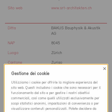
Sito web
www.srt-architekten.ch
Ditta
BAKUS Bauphysik & Akustik
AG
NAP
8045
Luogo
Zürich
Cantone
Zurigo
×
Sito web
www.bakus.ch
Gestione dei cookie
Utilizziamo i cookie per offrirle la migliore esperienza del
sito web. Questi includono i cookie che sono necessari per il
funzionamento del sito e per gestire i nostri obiettivi
Ditta
Swiss Property AG
commerciali, così come quelli utilizzati esclusivamente per
NAP
8045
scopi statistici anonimi, impostazioni di convenienza o per
visualizzare contenuti personalizzati. Potete decidere da