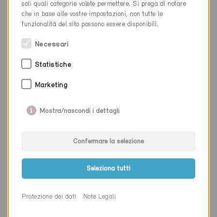
Luogo
Zürich
soli quali categorie volete permettere. Si prega di notare
che in base alle vostre impostazioni, non tutte le
Cantone
Zurigo
funzionalità del sito possono essere disponibili.
Sito web
www.swiss-property.ch
Necessari
Statistiche
Ditta
Pfenninger & Partner AG
Marketing
NAP
8045
Mostra/nascondi i dettagli
Luogo
Zürich
Cantone
Zurigo
Confermare la selezione
Sito web
www.pfenninger-partner.com
Seleziona tutti
Protezione dei dati
Note Legali
Ditta
ENABA GmbH