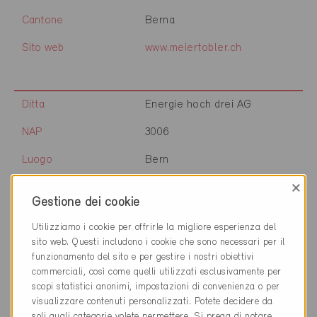
Cantone
Berna
Sito web
www.meiertobler.ch
Ditta
Energie hoch drei AG
NAP
3006
Luogo
Bern
×
Cantone
Berna
Gestione dei cookie
Sito web
www.energie3.ch
Utilizziamo i cookie per offrirle la migliore esperienza del
sito web. Questi includono i cookie che sono necessari per il
funzionamento del sito e per gestire i nostri obiettivi
Ditta
hpb consulting ag
commerciali, così come quelli utilizzati esclusivamente per
scopi statistici anonimi, impostazioni di convenienza o per
NAP
3006
visualizzare contenuti personalizzati. Potete decidere da
soli quali categorie volete permettere. Si prega di notare