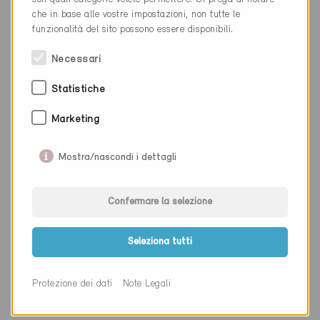
Luogo
Bern
che in base alle vostre impostazioni, non tutte le
funzionalità del sito possono essere disponibili.
Cantone
Berna
Necessari
Sito web
www.hpbconsulting.ch
Statistiche
Marketing
Ditta
timber solution ag
NAP
3006
Mostra/nascondi i dettagli
Luogo
Bern
Confermare la selezione
Cantone
Berna
Sito web
www.timbersoultion.ch
Seleziona tutti
Protezione dei dati
Note Legali
Ditta
EIFFAGE SUISSE AG