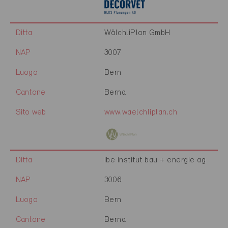
Ditta
WälchliPlan GmbH
NAP
3007
Luogo
Bern
Cantone
Berna
Sito web
www.waelchliplan.ch
Ditta
ibe institut bau + energie ag
NAP
3006
Luogo
Bern
Cantone
Berna