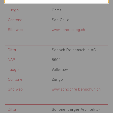
NAP
9473
Luogo
Gams
Cantone
San Gallo
Sito web
www.schoeb-ag.ch
Ditta
Schoch Reibenschuh AG
NAP
8604
Luogo
Volketswil
Cantone
Zurigo
Sito web
www.schochreibenschuh.ch
Ditta
Schönenberger Architektur