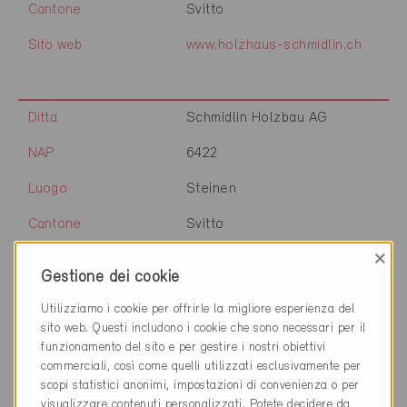
Cantone
Svitto
Sito web
www.holzhaus-schmidlin.ch
Ditta
Schmidlin Holzbau AG
NAP
6422
Luogo
Steinen
Cantone
Svitto
×
Sito web
www.holzhaus-schmidlin.ch
Gestione dei cookie
Utilizziamo i cookie per offrirle la migliore esperienza del
sito web. Questi includono i cookie che sono necessari per il
Ditta
Schmid Partner Architekten
funzionamento del sito e per gestire i nostri obiettivi
GmbH
commerciali, così come quelli utilizzati esclusivamente per
scopi statistici anonimi, impostazioni di convenienza o per
NAP
6440
visualizzare contenuti personalizzati. Potete decidere da