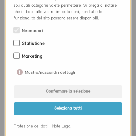
Luogo
Brunnen
soli quali categorie volete permettere. Si prega di notare
che in base alle vostre impostazioni, non tutte le
Cantone
Svitto
funzionalità del sito possono essere disponibili.
Sito web
www.s-p-arch.ch
Necessari
Statistiche
Ditta
Schnüriger AG
Marketing
NAP
8840
Mostra/nascondi i dettagli
Luogo
Einsiedeln
Cantone
Svitto
Confermare la selezione
Sito web
www.schnueriger-ag.ch
Seleziona tutti
Ditta
Schöb AG
Protezione dei dati
Note Legali