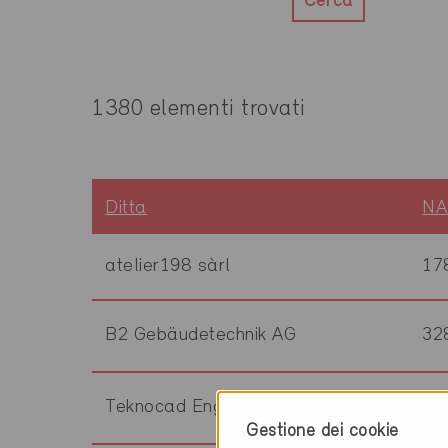
Cerca
1380 elementi trovati
Ditta
NA
atelier198 sàrl
17
B2 Gebäudetechnik AG
32
Teknocad Engineering SA
17
Gestione dei cookie