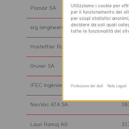
Utilizziamo i cookie per off
Planair SA
17
per il funzionamento del sit
per scopi statistici anonim
decidere da soli quali cate
srg |engineering
17
tutte le funzionalità del si
Hostettler Ramonage SA
17
Gruner SA
17
IFEC Ingénierie SA
17
Protezione dei dati
Note Legali
NeoVac ATA SA
16
Lauri Ramaj AG
31