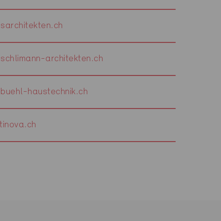
architekten.ch
chlimann-architekten.ch
uehl-haustechnik.ch
inova.ch