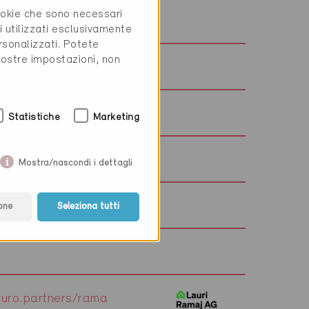
cookie che sono necessari
nair.ch
i utilizzati esclusivamente
rsonalizzati. Potete
vostre impostazioni, non
-engineering.ch/
tettler-ramonage.ch
Statistiche
Marketing
Mostra/nascondi i dettagli
c.ch/fr/
one
Seleziona tutti
uro.partners/rama