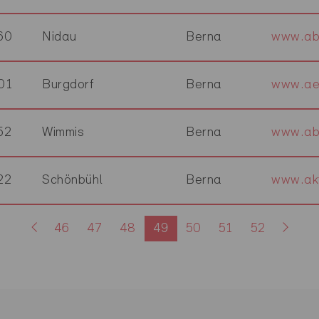
60
Nidau
Berna
www.abs
01
Burgdorf
Berna
www.aes
52
Wimmis
Berna
www.abb
22
Schönbühl
Berna
www.akt
46
47
48
49
50
51
52