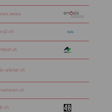
sis.swiss
co2.ch
tibat.ch
-atelier.ch
restoren.ch
b.ch