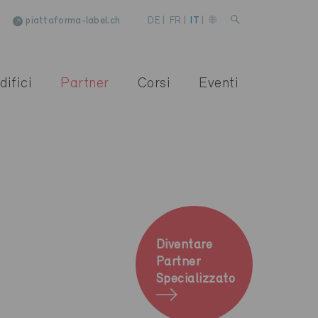
piattaforma-label.ch
DE
|
FR
|
IT
|
difici
Partner
Corsi
Eventi
Diventare
Partner
Specializzato