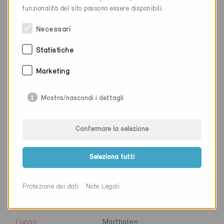
Cantone
Zurigo
funzionalità del sito possono essere disponibili.
Sito web
www.maederbauphysik.ch
Necessari
Statistiche
Ditta
Lufttechnik AG
Marketing
NAP
8820
Mostra/nascondi i dettagli
Luogo
Wädenswil
Cantone
Zurigo
Confermare la selezione
Sito web
www.lufttechnik.ch
Seleziona tutti
Ditta
Marcel von Gunten GmbH
Protezione dei dati
Note Legali
NAP
8460
Luogo
Marthalen