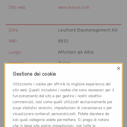
Sito web
www.lenum.com
Ditta
Leuthard Baumanagement AG
NAP
8910
Luogo
Affoltern am Albis
Cantone
Zurigo
×
Gestione dei cookie
Sito web
www.leuthard.ag
Utilizziamo i cookie per offrirle la migliore esperienza del
sito web. Questi includono i cookie che sono necessari per il
funzionamento del sito e per gestire i nostri obiettivi
Ditta
Mäder Bauphysik GmbH
commerciali, così come quelli utilizzati esclusivamente per
scopi statistici anonimi, impostazioni di convenienza o per
NAP
8404
visualizzare contenuti personalizzati. Potete decidere da
Luogo
Winterthur
soli quali categorie volete permettere. Si prega di notare
che in base alle vostre impostazioni, non tutte le