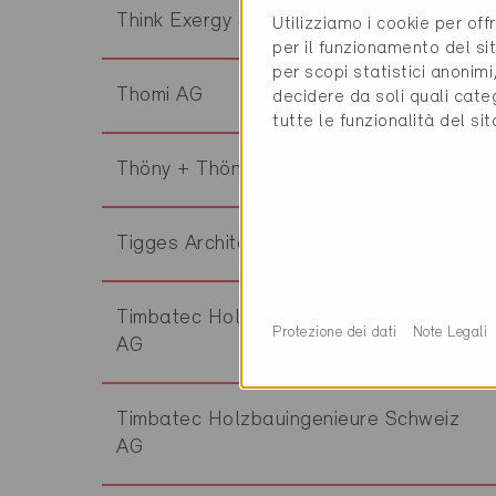
Think Exergy SA
Utilizziamo i cookie per off
per il funzionamento del sit
per scopi statistici anonim
Thomi AG
decidere da soli quali cate
tutte le funzionalità del si
Thöny + Thöny GmbH
Tigges Architekt
Timbatec Holzbauingenieure Schweiz
Protezione dei dati
Note Legali
AG
Timbatec Holzbauingenieure Schweiz
AG