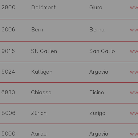
2800
Delémont
Giura
ww
3006
Bern
Berna
ww
9016
St. Gallen
San Gallo
ww
5024
Küttigen
Argovia
ww
6830
Chiasso
Ticino
ww
8006
Zürich
Zurigo
ww
5000
Aarau
Argovia
ww