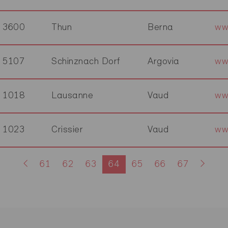
3600
Thun
Berna
ww
5107
Schinznach Dorf
Argovia
ww
1018
Lausanne
Vaud
ww
1023
Crissier
Vaud
ww
61
62
63
64
65
66
67