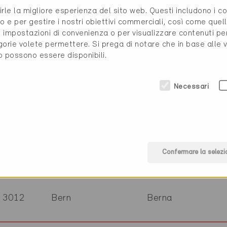
6850
Mendrisio
Ticino
ww
rirle la migliore esperienza del sito web. Questi includono i 
o e per gestire i nostri obiettivi commerciali, così come quell
i, impostazioni di convenienza o per visualizzare contenuti pe
3272
Walperswil
Berna
ww
gorie volete permettere. Si prega di notare che in base alle 
to possono essere disponibili.
7220
Schiers
Grigioni
ww
Necessari
08012
Barcelona
ww
8005
Zürich
Zurigo
ww
Confermare la selezi
3012
Bern
Berna