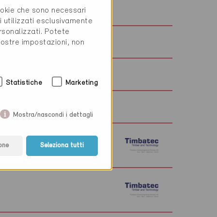
w.thinkexergy.ch
cookie che sono necessari
i utilizzati esclusivamente
rsonalizzati. Potete
w.thomiag.ch
vostre impostazioni, non
w.tt-ofen.ch
Statistiche
Marketing
w.tiggesarchitekt.ch
Mostra/nascondi i dettagli
w.timbatec.ch
one
Seleziona tutti