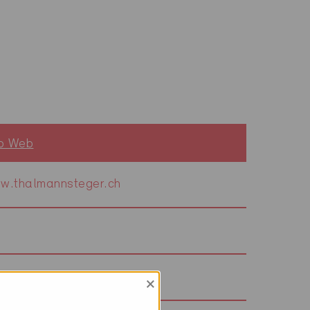
to Web
w.thalmannsteger.ch
w.thhp.ch
×