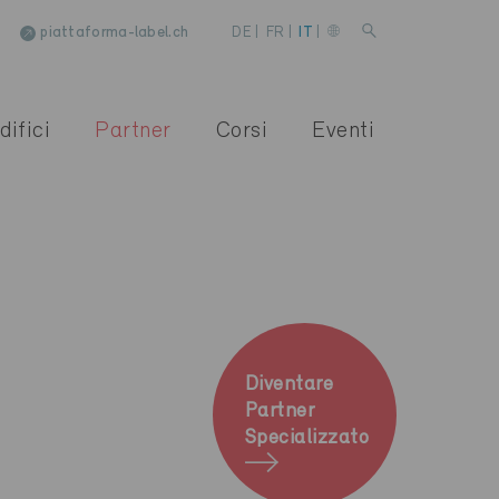
piattaforma-label.ch
DE
|
FR
|
IT
|
difici
Partner
Corsi
Eventi
Diventare
Partner
Specializzato