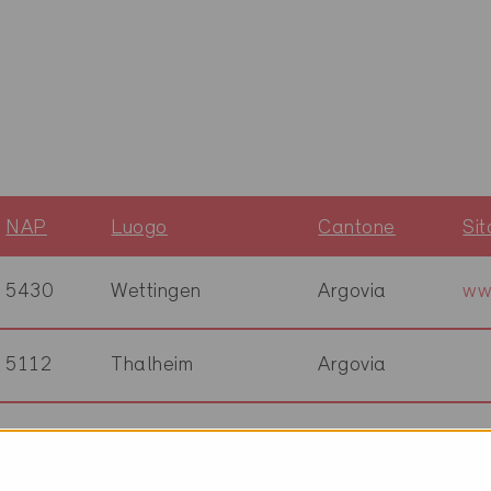
NAP
Luogo
Cantone
Si
5430
Wettingen
Argovia
ww
5112
Thalheim
Argovia
8304
Wallisellen
Zurigo
ww