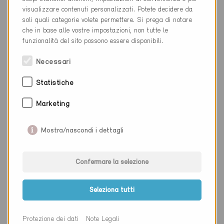
visualizzare contenuti personalizzati. Potete decidere da
Cantone
Berna
soli quali categorie volete permettere. Si prega di notare
che in base alle vostre impostazioni, non tutte le
Sito web
www.econ-technik.ch
funzionalità del sito possono essere disponibili.
Necessari
Ditta
ECO Industrieservice GmbH
Statistiche
NAP
8409
Marketing
Luogo
Winterthur
Mostra/nascondi i dettagli
Cantone
Zurigo
Sito web
www.ecoindustrieservices.ch
Confermare la selezione
Seleziona tutti
Ditta
EcoControl SA
NAP
6604
Protezione dei dati
Note Legali