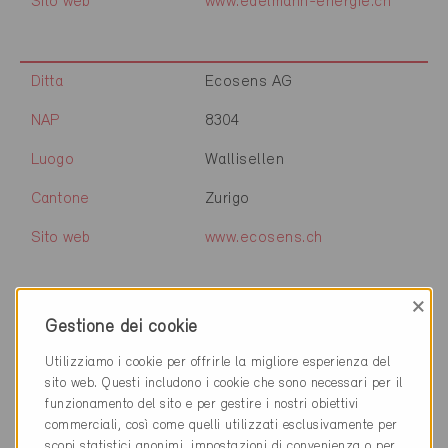
Sito web
www.edelmann-energie.ch
Ditta
Ecosens AG
NAP
8304
Luogo
Wallisellen
Cantone
Zurigo
Sito web
www.ecosens.ch
×
Ditta
eCon
Gestione dei cookie
Energie+Gebäudetechnik
GmbH
Utilizziamo i cookie per offrirle la migliore esperienza del
sito web. Questi includono i cookie che sono necessari per il
NAP
3232
funzionamento del sito e per gestire i nostri obiettivi
commerciali, così come quelli utilizzati esclusivamente per
Luogo
Ins
scopi statistici anonimi, impostazioni di convenienza o per