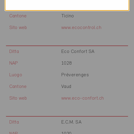
Luogo
Locarno
Cantone
Ticino
Sito web
www.ecocontrol.ch
Ditta
Eco Confort SA
NAP
1028
Luogo
Préverenges
Cantone
Vaud
Sito web
www.eco-confort.ch
Ditta
E.C.M. SA