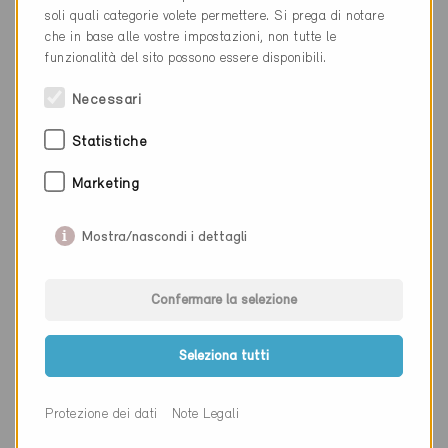
Luogo
Gümmenen
soli quali categorie volete permettere. Si prega di notare
che in base alle vostre impostazioni, non tutte le
Cantone
Berna
funzionalità del sito possono essere disponibili.
Sito web
www.holzbau-ruedi.ch
Necessari
Statistiche
Ditta
Hayoz A. Holzbau AG
Marketing
NAP
3212
Mostra/nascondi i dettagli
Luogo
Kleingurmels
Cantone
Friburgo
Confermare la selezione
Sito web
www.hayoz-holzbau.ch
Seleziona tutti
Ditta
Enosis Sàrl
Protezione dei dati
Note Legali
NAP
3213