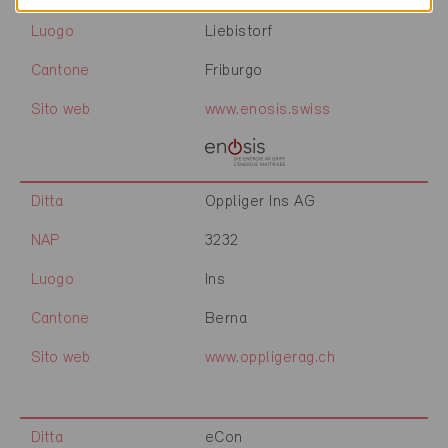
Luogo
Liebistorf
Cantone
Friburgo
Sito web
www.enosis.swiss
Ditta
Oppliger Ins AG
NAP
3232
Luogo
Ins
Cantone
Berna
Sito web
www.oppligerag.ch
Ditta
eCon