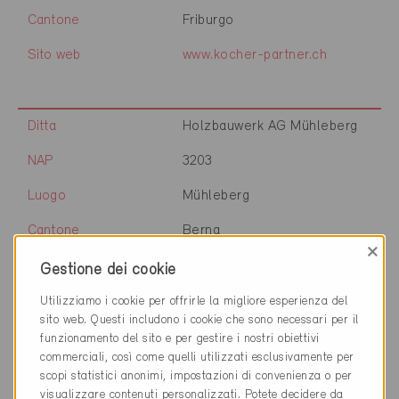
Cantone
Friburgo
Sito web
www.kocher-partner.ch
Ditta
Holzbauwerk AG Mühleberg
NAP
3203
Luogo
Mühleberg
Cantone
Berna
×
Sito web
www.holzbauwerk.ch
Gestione dei cookie
Utilizziamo i cookie per offrirle la migliore esperienza del
sito web. Questi includono i cookie che sono necessari per il
Ditta
Holzbau Rüedi AG
funzionamento del sito e per gestire i nostri obiettivi
commerciali, così come quelli utilizzati esclusivamente per
NAP
3205
scopi statistici anonimi, impostazioni di convenienza o per
visualizzare contenuti personalizzati. Potete decidere da