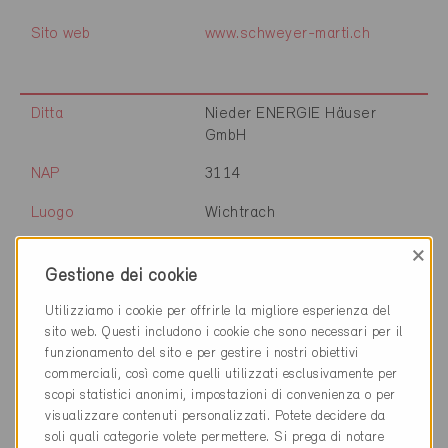
Sito web
www.schweyer-marti.ch
Ditta
Nieder ENERGIE Häuser
GmbH
NAP
3114
Luogo
Wichtrach
×
Cantone
Berna
Gestione dei cookie
Sito web
www.niederenergiehaeuser.ch
Utilizziamo i cookie per offrirle la migliore esperienza del
sito web. Questi includono i cookie che sono necessari per il
funzionamento del sito e per gestire i nostri obiettivi
Ditta
Meier Tobler
commerciali, così come quelli utilizzati esclusivamente per
Lüftungshygiene AG
scopi statistici anonimi, impostazioni di convenienza o per
visualizzare contenuti personalizzati. Potete decidere da
NAP
3114
soli quali categorie volete permettere. Si prega di notare