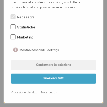
che in base alle vostre impostazioni, non tutte le
Luogo
Wichtrach
funzionalità del sito possono essere disponibili.
Cantone
Berna
Necessari
Sito web
www.lueftungshygiene.ch
Statistiche
Marketing
Ditta
H+R Architekten AG
Mostra/nascondi i dettagli
NAP
3110
Luogo
Münsingen
Confermare la selezione
Cantone
Berna
Seleziona tutti
Sito web
Protezione dei dati
Note Legali
Ditta
BauSpektrum AG Münsingen