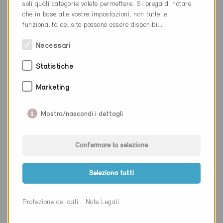
Luogo
Zürich
soli quali categorie volete permettere. Si prega di notare
che in base alle vostre impostazioni, non tutte le
Cantone
Zurigo
funzionalità del sito possono essere disponibili.
Sito web
www.swiss-property.ch
Necessari
Statistiche
Ditta
Pfenninger & Partner AG
Marketing
NAP
8045
Mostra/nascondi i dettagli
Luogo
Zürich
Cantone
Zurigo
Confermare la selezione
Sito web
www.pfenninger-partner.com
Seleziona tutti
Protezione dei dati
Note Legali
Ditta
ENABA GmbH