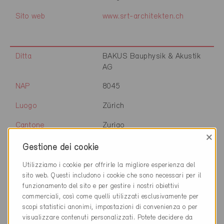
Sito web
www.srt-architekten.ch
Ditta
BAKUS Bauphysik & Akustik
AG
NAP
8045
Luogo
Zürich
Cantone
Zurigo
×
Sito web
www.bakus.ch
Gestione dei cookie
Utilizziamo i cookie per offrirle la migliore esperienza del
sito web. Questi includono i cookie che sono necessari per il
funzionamento del sito e per gestire i nostri obiettivi
Ditta
Swiss Property AG
commerciali, così come quelli utilizzati esclusivamente per
NAP
8045
scopi statistici anonimi, impostazioni di convenienza o per
visualizzare contenuti personalizzati. Potete decidere da