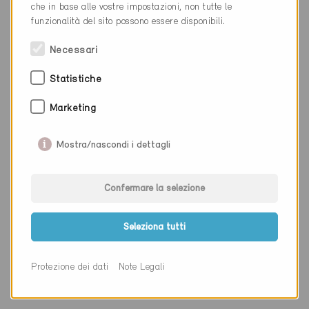
che in base alle vostre impostazioni, non tutte le
Cantone
San Gallo
funzionalità del sito possono essere disponibili.
Sito web
www.lindegger-gmbh.ch
Necessari
Statistiche
Ditta
Roos Architekten GmbH
Marketing
NAP
8640
Luogo
Rapperswil
Mostra/nascondi i dettagli
Cantone
San Gallo
Confermare la selezione
Sito web
www.roosarchitekten.ch
Seleziona tutti
Ditta
Halter Hunziker Architekten
Protezione dei dati
Note Legali
AG
NAP
8640