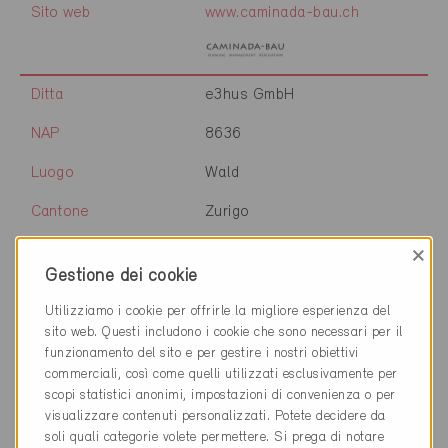
Sito web
www.caminada-bau.ch
Ditta
e3hus GmbH
NAP
8636
Luogo
Wald
Cantone
Zurigo
Sito web
www.e3hus.ch
×
Gestione dei cookie
Utilizziamo i cookie per offrirle la migliore esperienza del
sito web. Questi includono i cookie che sono necessari per il
Ditta
Lindegger GmbH
funzionamento del sito e per gestire i nostri obiettivi
commerciali, così come quelli utilizzati esclusivamente per
NAP
8638
scopi statistici anonimi, impostazioni di convenienza o per
visualizzare contenuti personalizzati. Potete decidere da
Luogo
Goldingen
soli quali categorie volete permettere. Si prega di notare