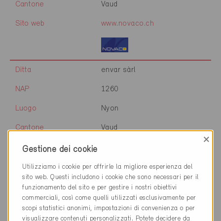
Cantone
Vaud
Sito web
www.novaco.ch
Ditta
envar sàrl
NAP
1260
Luogo
Nyon
Cantone
Vaud
×
Sito web
www.envar.ch
Gestione dei cookie
Utilizziamo i cookie per offrirle la migliore esperienza del
sito web. Questi includono i cookie che sono necessari per il
Ditta
W·Architectes SA
funzionamento del sito e per gestire i nostri obiettivi
commerciali, così come quelli utilizzati esclusivamente per
NAP
1260
scopi statistici anonimi, impostazioni di convenienza o per
visualizzare contenuti personalizzati. Potete decidere da