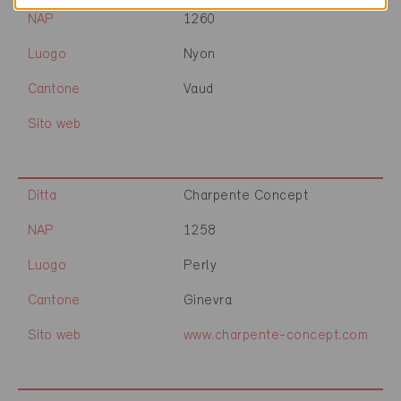
NAP
1260
Luogo
Nyon
Cantone
Vaud
Sito web
Ditta
Charpente Concept
NAP
1258
Luogo
Perly
Cantone
Ginevra
Sito web
www.charpente-concept.com