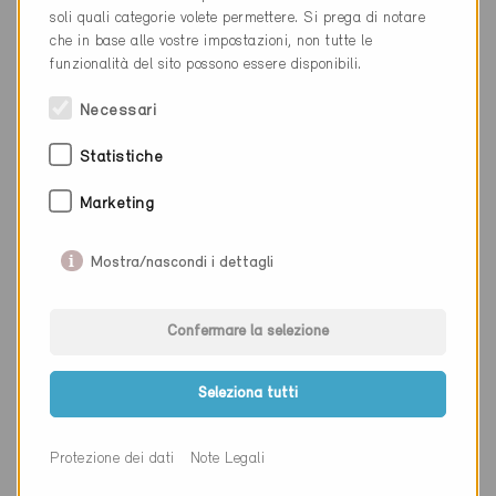
Luogo
Nyon
soli quali categorie volete permettere. Si prega di notare
che in base alle vostre impostazioni, non tutte le
Cantone
Vaud
funzionalità del sito possono essere disponibili.
Sito web
www.warchitectes.ch
Necessari
Statistiche
Ditta
Perspectives Construction
Marketing
SA
NAP
1260
Mostra/nascondi i dettagli
Luogo
Nyon
Confermare la selezione
Cantone
Vaud
Sito web
perspectives-construction.ch
Seleziona tutti
Protezione dei dati
Note Legali
Ditta
CCHE de Nyon SA