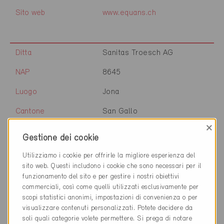
Sito web
www.equans.ch
Ditta
Sanitas Troesch AG
NAP
8645
Luogo
Jona
Cantone
San Gallo
×
Sito web
www.sanitastroesch.ch
Gestione dei cookie
Utilizziamo i cookie per offrirle la migliore esperienza del
sito web. Questi includono i cookie che sono necessari per il
Ditta
W+L Partner AG
funzionamento del sito e per gestire i nostri obiettivi
commerciali, così come quelli utilizzati esclusivamente per
NAP
8645
scopi statistici anonimi, impostazioni di convenienza o per
visualizzare contenuti personalizzati. Potete decidere da
Luogo
Rapperswil-Jona
soli quali categorie volete permettere. Si prega di notare