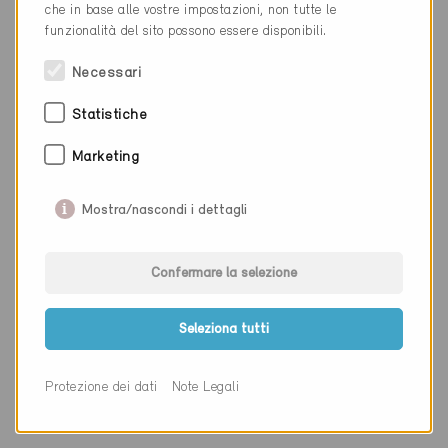
Cantone
San Gallo
che in base alle vostre impostazioni, non tutte le
funzionalità del sito possono essere disponibili.
Sito web
www.wlp.ch
Necessari
Statistiche
Ditta
Roos Architekten GmbH
Marketing
NAP
8640
Luogo
Rapperswil
Mostra/nascondi i dettagli
Cantone
San Gallo
Confermare la selezione
Sito web
www.roosarchitekten.ch
Seleziona tutti
Ditta
Halter Hunziker Architekten
Protezione dei dati
Note Legali
AG
NAP
8640