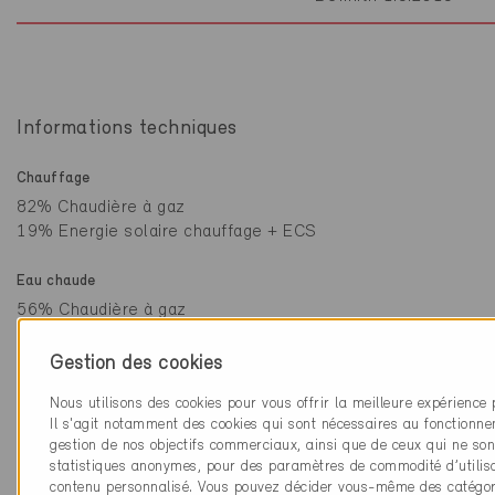
Informations techniques
Chauffage
82% Chaudière à gaz
19% Energie solaire chauffage + ECS
Eau chaude
56% Chaudière à gaz
44% Energie solaire chauffage + ECS
Gestion des cookies
Nous utilisons des cookies pour vous offrir la meilleure expérience 
Il s'agit notamment des cookies qui sont nécessaires au fonctionne
gestion de nos objectifs commerciaux, ainsi que de ceux qui ne sont
statistiques anonymes, pour des paramètres de commodité d’utilisa
Acteurs
contenu personnalisé. Vous pouvez décider vous-même des catégor