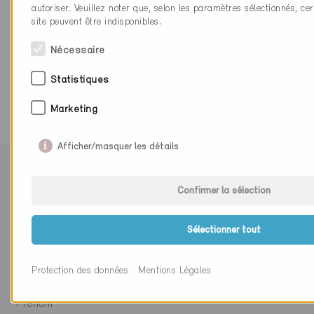
autoriser. Veuillez noter que, selon les paramètres sélectionnés, cer
Partenaires spécialistes Minergie
site peuvent être indisponibles.
Atelier d'architecture Lutz Associés Sàrl
Nécessaire
Rue Jean Prouvé 14
1762 Givisiez
Statistiques
Marketing
Afficher/masquer les détails
Suivre Minergie
Confirmer la sélection
Sélectionner tout
S’abonner à la newsletter
Protection des données
Mentions Légales
Monsieur
Madame
Autre