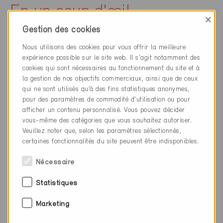
En un coup d'œil
×
Gestion des cookies
La réglementation suisse exige des fenêtres que
Nous utilisons des cookies pour vous offrir la meilleure
l’on puisse ouvrir dans chaque pièce habitable.
expérience possible sur le site web. Il s'agit notamment des
cookies qui sont nécessaires au fonctionnement du site et à
la gestion de nos objectifs commerciaux, ainsi que de ceux
Le règlement Minergie recommande explicitement
qui ne sont utilisés qu’à des fins statistiques anonymes,
que les fenêtres puissent être ouvertes à tout
pour des paramètres de commodité d’utilisation ou pour
moment si le besoin s'en fait sentir.
afficher un contenu personnalisé. Vous pouvez décider
vous-même des catégories que vous souhaitez autoriser.
Ceci est particulièrement important en cas
Veuillez noter que, selon les paramètres sélectionnés,
d'occupation exceptionnellement élevée ou pour
certaines fonctionnalités du site peuvent être indisponibles.
le rafraîchissement nocturne.
Nécessaire
L'aération par les fenêtres est un moyen très
Statistiques
efficace d’aération intensive.
Marketing