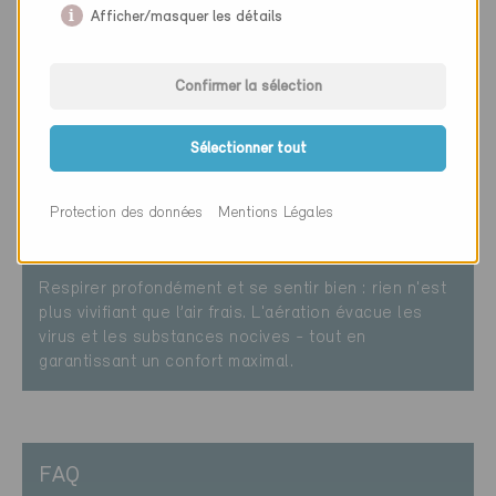
Afficher/masquer les détails
Interview
Découvrez l'interview du professeur Heinrich Huber,
Confirmer la sélection
de la HES de Lucerne. Il commence par répondre à
une question sur le thème « ventilation mécanique
vs ouverture des fenêtres ».
Sélectionner tout
Protection des données
Mentions Légales
Un air ambiant sain
Respirer profondément et se sentir bien : rien n'est
plus vivifiant que l’air frais. L'aération évacue les
virus et les substances nocives - tout en
garantissant un confort maximal.
FAQ