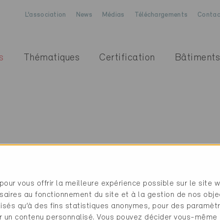
L’association
News
Médias
Téléchargements
Contac
s
Thématiques
Certification
Bâtiments
pour vous offrir la meilleure expérience possible sur le site 
saires au fonctionnement du site et à la gestion de nos obje
ilisés qu’à des fins statistiques anonymes, pour des paramè
cher un contenu personnalisé. Vous pouvez décider vous-même