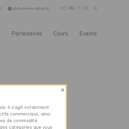
t
plateforme-label.ch
DE
|
FR
|
IT
|
Partenaires
Cours
Events
×
web. Il s'agit notamment
ctifs commerciaux, ainsi
tres de commodité
 des catégories que vous