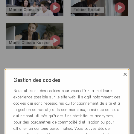
Marion Camelin
Fabien Roduit
Marie-Claude Kaspar
×
Gestion des cookies
Avantages pour les
Nous utilisons des cookies pour vous offrir la meilleure
partenaires spécialistes
expérience possible sur le site web. Il s'agit notamment des
cookies qui sont nécessaires au fonctionnement du site et à
la gestion de nos objectifs commerciaux, ainsi que de ceux
Le partenariat avec Minergie vous offre différents
qui ne sont utilisés qu’à des fins statistiques anonymes,
avantages qui renforcent, entre autres, votre position
pour des paramètres de commodité d’utilisation ou pour
sur le marché.
afficher un contenu personnalisé. Vous pouvez décider