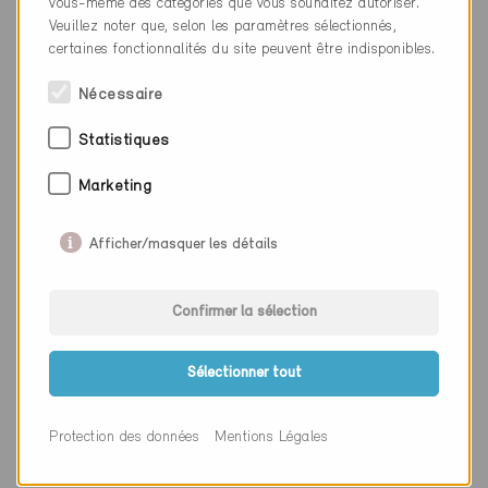
vous-même des catégories que vous souhaitez autoriser.
En tant que partenaire spécialiste Minergie, vous bénéficiez
Veuillez noter que, selon les paramètres sélectionnés,
de :
certaines fonctionnalités du site peuvent être indisponibles.
Une marque connue et reconnue
Nécessaire
Un réseau solide dans les milieux économiques, la
Statistiques
politique et l'administration
Marketing
Un marché en constante croissance
Un partenaire pour « construire l’avenir »
Afficher/masquer les détails
Nous vous soutenons avec :
Confirmer la sélection
Des événements exclusifs et des manifestations
gratuites dans le réseau Minergie
Sélectionner tout
L’utilisation de la marque Minergie dans votre
communication
Protection des données
Mentions Légales
Des avantages pour
toutes les formations