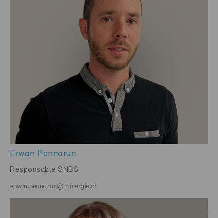
Erwan Pennarun
Responsable SNBS
erwan.pennarun@minergie.ch