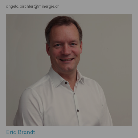
angela.birchler@minergie.ch
Eric Brandt