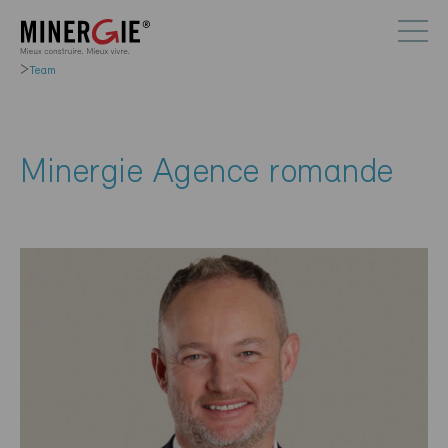
Team
Minergie Agence romande