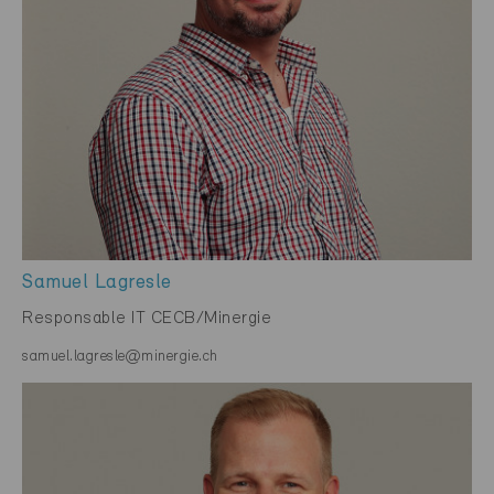
Samuel Lagresle
Responsable IT CECB/Minergie
samuel.lagresle@minergie.ch