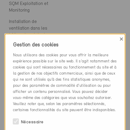
SQM Exploitation et
Monitoring
Installation de
ventilation dans les
bâtiments existants
×
Gestion des cookies
Canton
Nous utilisons des cookies pour vous offrir la meilleure
Genève
expérience possible sur le site web. Il s'agit notamment des
www.ge.ch
cookies qui sont nécessaires au fonctionnement du site et à
la gestion de nos objectifs commerciaux, ainsi que de ceux
Transformation
Minergie / Minergie-A : 150.-
qui ne sont utilisés qu’à des fins statistiques anonymes,
à 390.-/m2 SRE
pour des paramètres de commodité d’utilisation ou pour
afficher un contenu personnalisé. Vous pouvez décider
Minergie-P : 190.- à 470.-/m2
vous-même des catégories que vous souhaitez autoriser.
SRE
Veuillez noter que, selon les paramètres sélectionnés,
certaines fonctionnalités du site peuvent être indisponibles.
Supplément ECO : 20.-/m2
SRE
Nécessaire